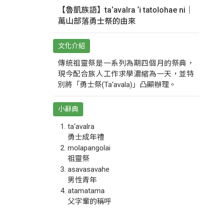
【魯凱族語】ta‘avalra ‘i tatolohae ni｜
萬山部落勇士祭的由來
文化介紹
傳統祖靈祭是一系列為期四個月的祭典，
現今配合族人工作求學濃縮為一天，並特
別將「勇士祭(Ta‘avala)」凸顯辦理。
小辭典
ta‘avalra
勇士成年禮
molapangolai
祖靈祭
asavasavahe
男性青年
atamatama
父字輩的稱呼