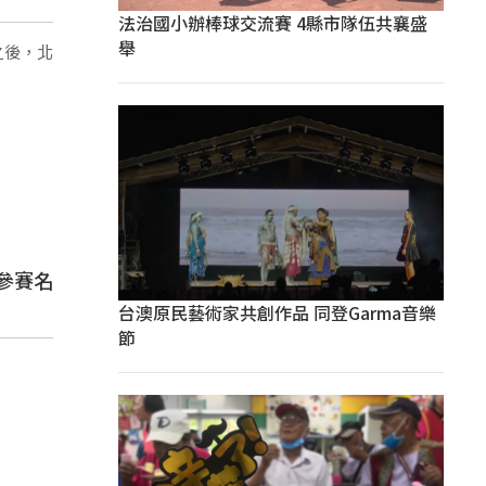
法治國小辦棒球交流賽 4縣市隊伍共襄盛
舉
之後，北
參賽名
台澳原民藝術家共創作品 同登Garma音樂
節