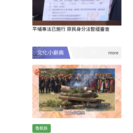
平埔專法已施行 原民身分法暫緩審查
文化小辭典
魯凱族