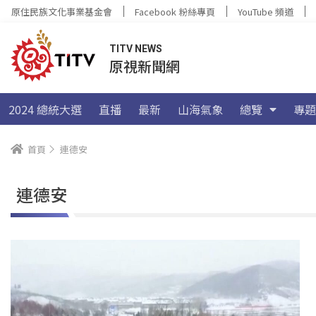
原住民族文化事業基金會
Facebook 粉絲專頁
YouTube 頻道
TITV NEWS
原視新聞網
2024 總統大選
直播
最新
山海氣象
總覽
專題
首頁
連德安
連德安