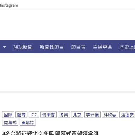
Instagram
族語新聞
新聞性節目
節目表
主播專區
歷史上
國際
體育
IOC
何秉睿
冬奧
北京
李玟儀
林欣蓉
連德安
開幕式
黃郁婷
4名台將征戰北京冬奧 開幕式黃郁婷掌旗