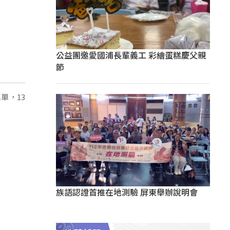
公益團邀愛國浦長輩義工 彩繪蛋糕慶父親
節
單，13
族語認證首推在地測驗 屏東舉辦說明會