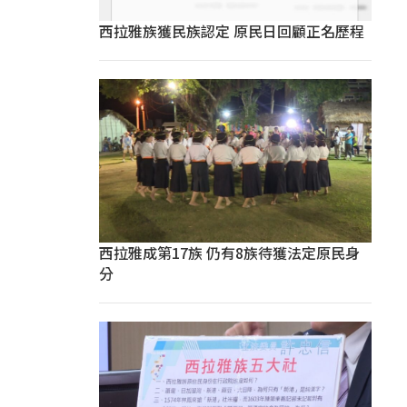
西拉雅族獲民族認定 原民日回顧正名歷程
西拉雅成第17族 仍有8族待獲法定原民身
分