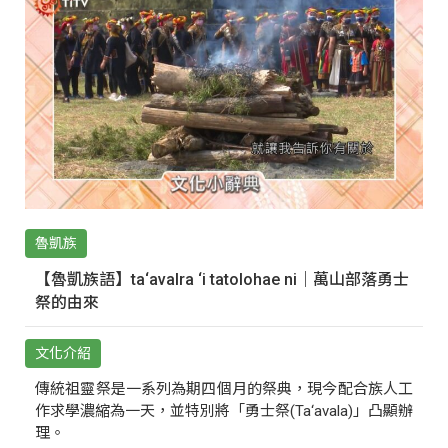
魯凱族
【魯凱族語】ta‘avalra ‘i tatolohae ni｜萬山部落勇士
祭的由來
文化介紹
傳統祖靈祭是一系列為期四個月的祭典，現今配合族人工
作求學濃縮為一天，並特別將「勇士祭(Ta‘avala)」凸顯辦
理。