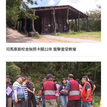
司馬庫斯校舍無照卡關22年 衝擊童受教權