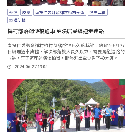
交通
原鄉
南投仁愛鄉發祥村梅村部落
通車典禮
鋼構便橋
梅村部落鋼便橋通車 解決居民繞道走遠路
南投仁愛鄉發祥村梅村部落盼望已久的橋梁，終於在6月27
日辦理通車典禮，解決部落族人長久以來，需要繞道遠路的
問題，有了這座鋼構便橋後，部落進出至少省下40分鐘。
2024-06-27 19:03