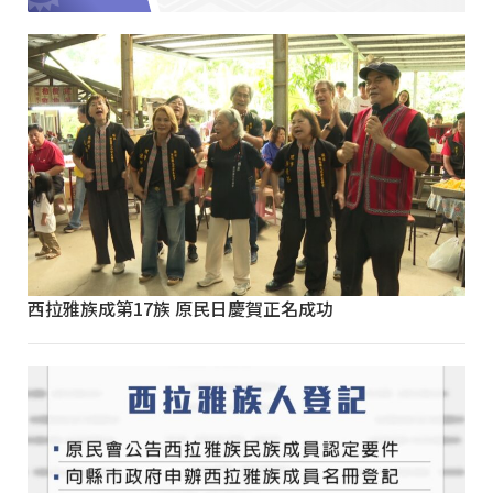
西拉雅族成第17族 原民日慶賀正名成功