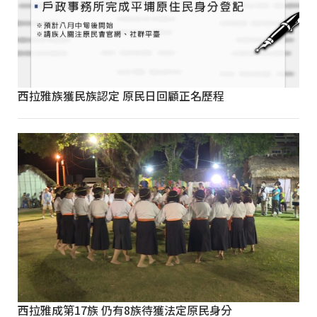
西拉雅族獲民族認定 原民日回顧正名歷程
西拉雅成第17族 仍有8族待獲法定原民身分