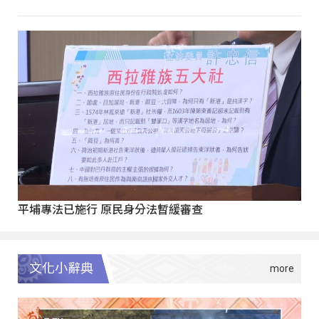
平埔專法已施行 原民身分法暫緩審查
文化小辭典