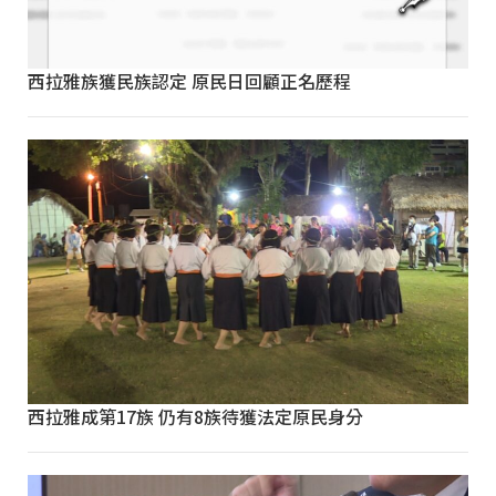
西拉雅族獲民族認定 原民日回顧正名歷程
西拉雅成第17族 仍有8族待獲法定原民身分