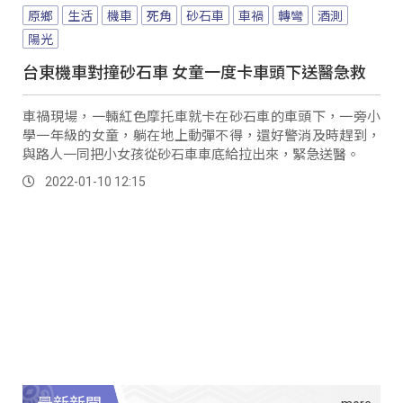
原鄉
生活
機車
死角
砂石車
車禍
轉彎
酒測
陽光
台東機車對撞砂石車 女童一度卡車頭下送醫急救
車禍現場，一輛紅色摩托車就卡在砂石車的車頭下，一旁小
學一年級的女童，躺在地上動彈不得，還好警消及時趕到，
與路人一同把小女孩從砂石車車底給拉出來，緊急送醫。
2022-01-10 12:15