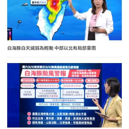
白海豚白天減弱為輕颱 中部以北有局部豪雨