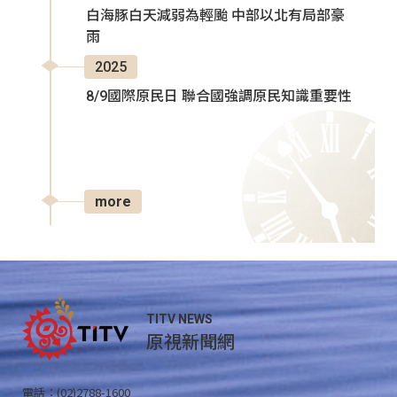
白海豚白天減弱為輕颱 中部以北有局部豪
雨
2025
8/9國際原民日 聯合國強調原民知識重要性
more
TITV NEWS
原視新聞網
電話：(02)2788-1600