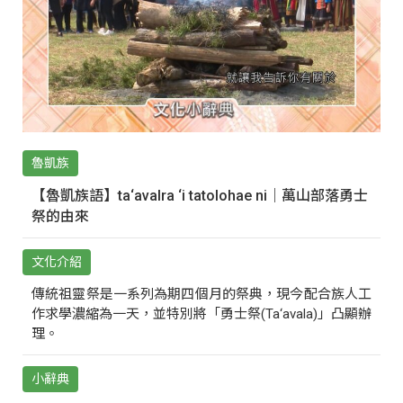
魯凱族
【魯凱族語】ta‘avalra ‘i tatolohae ni｜萬山部落勇士
祭的由來
文化介紹
傳統祖靈祭是一系列為期四個月的祭典，現今配合族人工
作求學濃縮為一天，並特別將「勇士祭(Ta‘avala)」凸顯辦
理。
小辭典