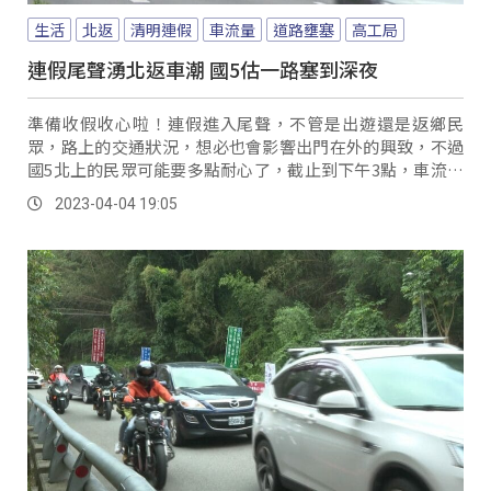
生活
北返
清明連假
車流量
道路壅塞
高工局
連假尾聲湧北返車潮 國5估一路塞到深夜
準備收假收心啦！連假進入尾聲，不管是出遊還是返鄉民
眾，路上的交通狀況，想必也會影響出門在外的興致，不過
國5北上的民眾可能要多點耐心了，截止到下午3點，車流量
比去年清明節連假增加24%。
2023-04-04 19:05