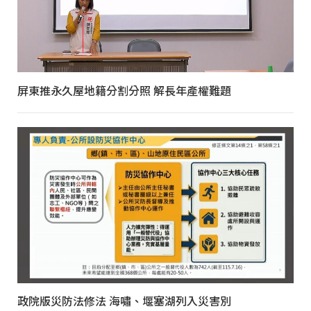
屏東推永久屋地籍分割分照 解長年產權難題
政院版災防法修法 海嘯、堰塞湖列入災害別