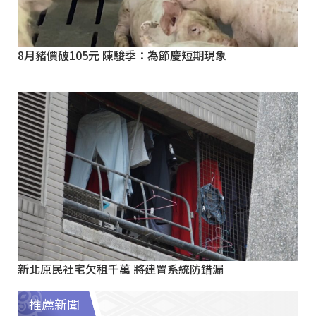
8月豬價破105元 陳駿季：為節慶短期現象
新北原民社宅欠租千萬 將建置系統防錯漏
推薦新聞