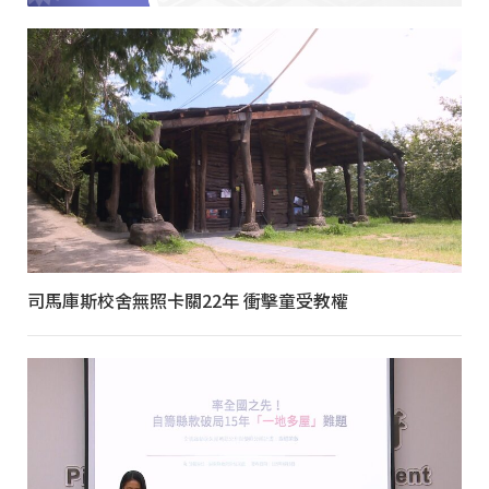
司馬庫斯校舍無照卡關22年 衝擊童受教權