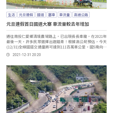
生活
元旦連假
國道
塞車
車流量
高速公路
元旦連假首日國道大塞 車流量較去年增加
通往南投仁愛鄉清境農場路上，已出現長長車龍，在2021年
最後一天，許多民眾選擇出遊踏青！根據高公局預估，今天
(12/31)全線國道交通量將可達到111百萬車公里，國5南向雪
隧通過量，截至下午3點，達到...。
2021-12-31 20:20