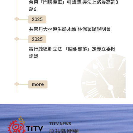
台東「門牌機車」引熱議 違法上路最高罰3
萬6
2025
共管丹大林道生態永續 林保署辦說明會
2025
審行政區劃立法 「關係部落」定義立委掀
論戰
more
TITV NEWS
原視新聞網