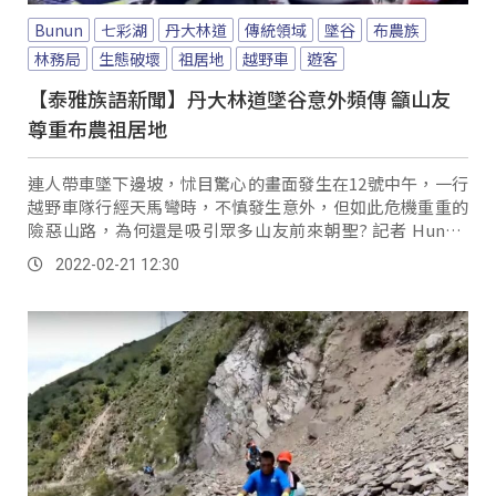
Bunun
七彩湖
丹大林道
傳統領域
墜谷
布農族
林務局
生態破壞
祖居地
越野車
遊客
【泰雅族語新聞】丹大林道墜谷意外頻傳 籲山友
尊重布農祖居地
連人帶車墜下邊坡，怵目驚心的畫面發生在12號中午，一行
越野車隊行經天馬彎時，不慎發生意外，但如此危機重重的
險惡山路，為何還是吸引眾多山友前來朝聖? 記者 Hundiv
Takisvilainan：...。
2022-02-21 12:30