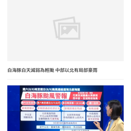
白海豚白天減弱為輕颱 中部以北有局部豪雨