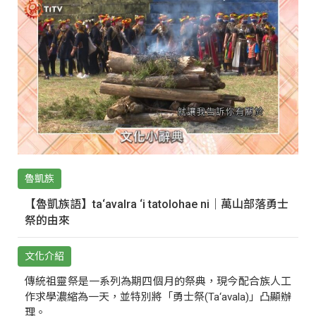
魯凱族
【魯凱族語】ta‘avalra ‘i tatolohae ni｜萬山部落勇士
祭的由來
文化介紹
傳統祖靈祭是一系列為期四個月的祭典，現今配合族人工
作求學濃縮為一天，並特別將「勇士祭(Ta‘avala)」凸顯辦
理。