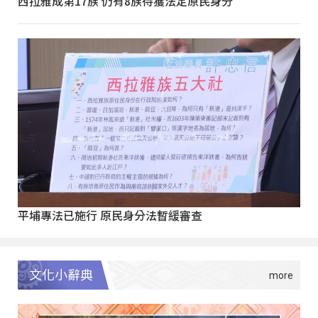
西拉雅成第17族 仍有8族待獲法定原民身分
平埔專法已施行 原民身分法暫緩審查
文化小辭典