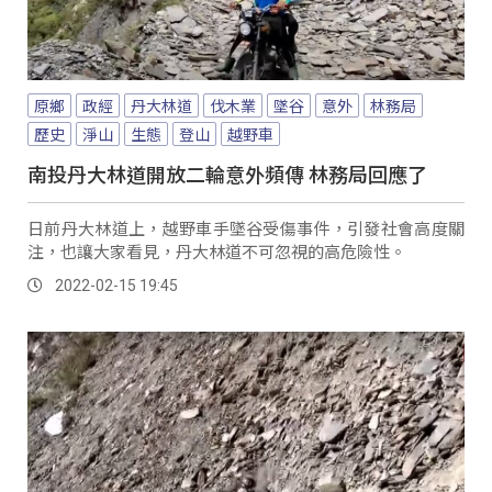
原鄉
政經
丹大林道
伐木業
墜谷
意外
林務局
歷史
淨山
生態
登山
越野車
南投丹大林道開放二輪意外頻傳 林務局回應了
日前丹大林道上，越野車手墜谷受傷事件，引發社會高度關
注，也讓大家看見，丹大林道不可忽視的高危險性。
2022-02-15 19:45