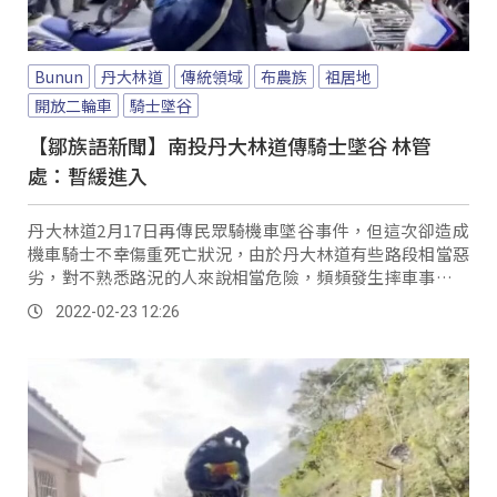
Bunun
丹大林道
傳統領域
布農族
祖居地
開放二輪車
騎士墜谷
【鄒族語新聞】南投丹大林道傳騎士墜谷 林管
處：暫緩進入
丹大林道2月17日再傳民眾騎機車墜谷事件，但這次卻造成
機車騎士不幸傷重死亡狀況，由於丹大林道有些路段相當惡
劣，對不熟悉路況的人來說相當危險，頻頻發生摔車事件，
更讓當地民眾質疑林道開放是否合宜。
2022-02-23 12:26