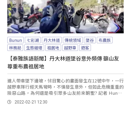
Bunun
七彩湖
丹大林道
傳統領域
墜谷
布農族
林務局
生態破壞
祖居地
越野車
遊客
【泰雅族語新聞】丹大林道墜谷意外頻傳 籲山友
尊重布農祖居地
連人帶車墜下邊坡，怵目驚心的畫面發生在12號中午，一行
越野車隊行經天馬彎時，不慎發生意外，但如此危機重重的
險惡山路，為何還是吸引眾多山友前來朝聖? 記者 Hundiv
Takisvilainan：...。
2022-02-21 12:30