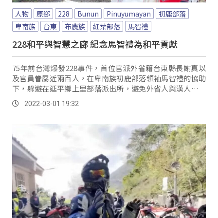
人物
原鄉
228
Bunun
Pinuyumayan
初鹿部落
卑南族
台東
布農族
紅葉部落
馬智禮
228和平與智慧之廊 紀念馬智禮為和平貢獻
75年前台灣爆發228事件，首位官派外省籍台東縣長謝真以
及官員眷屬近兩百人，在卑南族初鹿部落領袖馬智禮的協助
下，躲避在延平鄉上里部落派出所，避免外省人與漢人之間
的衝突繼續擴散，讓台東免去一場殺戮之災，...。
2022-03-01 19:32