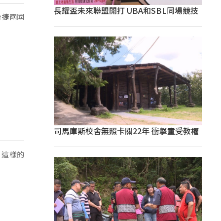
長耀盃未來聯盟開打 UBA和SBL同場競技
台捷兩國
司馬庫斯校舍無照卡關22年 衝擊童受教權
，這樣的