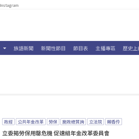
Instagram
族語新聞
新聞性節目
節目表
主播專區
歷史上
政經
公共年金改革
勞保
施政總質詢
立法院
賴香伶
立委揭勞保用罄危機 促速組年金改革委員會