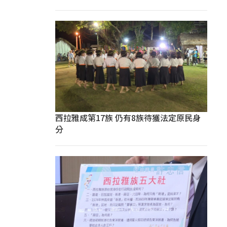
西拉雅成第17族 仍有8族待獲法定原民身
分