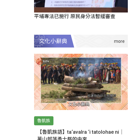
平埔專法已施行 原民身分法暫緩審查
文化小辭典
魯凱族
【魯凱族語】ta‘avalra ‘i tatolohae ni｜
萬山部落勇士祭的由來