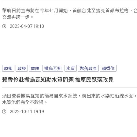
華航日前宣布將在今年七月開始，首航台北至捷克首都布拉格，
交流再跨一步。
2023-04-07 19:10
原鄉
政經
問題
撒烏瓦知
水質
聚落政見
賴香伶
賴香伶赴撒烏瓦知勘水質問題 推原民聚落政見
頭目查看撒烏瓦知的簡易自來水系統，滴出來的水染紅沿線水泥
水質他們完全不敢喝。
2022-10-11 19:19