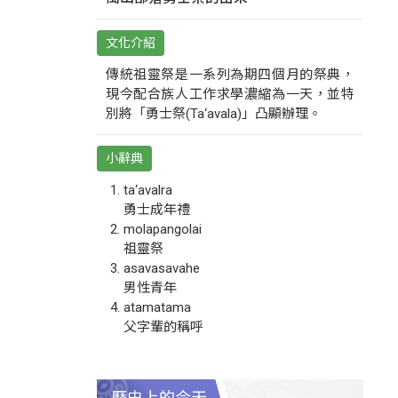
文化介紹
傳統祖靈祭是一系列為期四個月的祭典，
現今配合族人工作求學濃縮為一天，並特
別將「勇士祭(Ta‘avala)」凸顯辦理。
小辭典
ta‘avalra
勇士成年禮
molapangolai
祖靈祭
asavasavahe
男性青年
atamatama
父字輩的稱呼
歷史上的今天