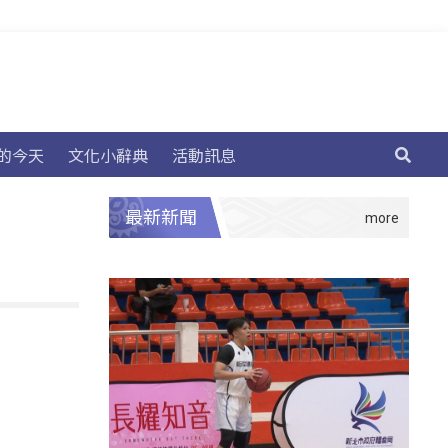
的今天
文化小辭典
活動訊息
最新新聞