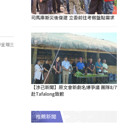
司馬庫斯災後復建 立委前往考察盤點需求
舉呈現三
【涉己新聞】原文會新劇名爆爭議 團隊8/7
赴Tafalong致歉
推薦新聞