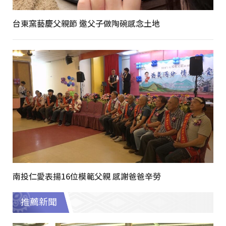
台東窯藝慶父親節 邀父子做陶碗感念土地
南投仁愛表揚16位模範父親 感謝爸爸辛勞
推薦新聞