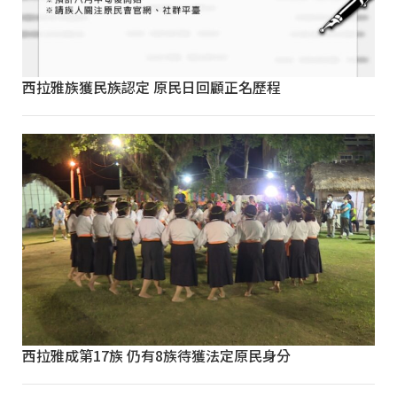
西拉雅族獲民族認定 原民日回顧正名歷程
西拉雅成第17族 仍有8族待獲法定原民身分