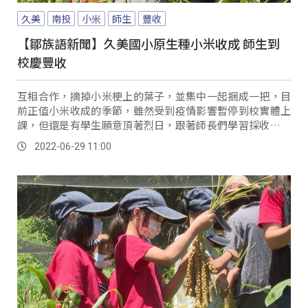
久美
南投
小米
師生
豐收
【鄒族語新聞】久美國小原生種小米收成 師生到
校慶豐收
互相合作，摘掉小米梗上的葉子，並集中一起捆成一把，目
前正值小米收成的季節，雖然受到疫情影響暫停到校實體上
課，但還是有學生願意頂著烈日，跟著師長們學習採收小米
的技巧，希望在這學期小米種植課程中的倒數階段...。
2022-06-29 11:00