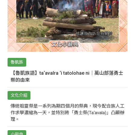
魯凱族
【魯凱族語】ta‘avalra ‘i tatolohae ni｜萬山部落勇士
祭的由來
文化介紹
傳統祖靈祭是一系列為期四個月的祭典，現今配合族人工
作求學濃縮為一天，並特別將「勇士祭(Ta‘avala)」凸顯辦
理。
小辭典