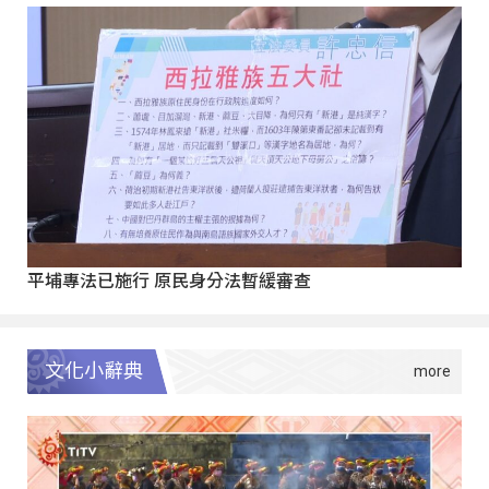
平埔專法已施行 原民身分法暫緩審查
文化小辭典