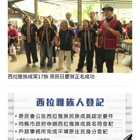
西拉雅族成第17族 原民日慶賀正名成功