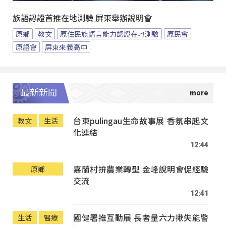
族語認證首推在地測驗 屏東舉辦說明會
原鄉
教文
原住民族語言能力認證在地測驗
原民會
原語會
屏東來義高中
最新新聞
台東pulingau生命故事展 香氛串起文
教文
生活
化連結
12:44
嘉蘭村拚農業轉型 金峰說明會促經驗
原鄉
交流
12:41
國健署推互動展 長者量六力揪失能警
生活
醫療