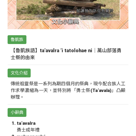
魯凱族
【魯凱族語】ta‘avalra ‘i tatolohae ni｜萬山部落勇
士祭的由來
文化介紹
傳統祖靈祭是一系列為期四個月的祭典，現今配合族人工
作求學濃縮為一天，並特別將「勇士祭(Ta‘avala)」凸顯
辦理。
小辭典
ta‘avalra
勇士成年禮