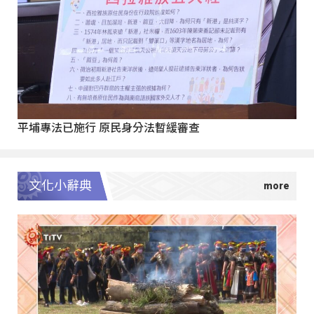
平埔專法已施行 原民身分法暫緩審查
文化小辭典