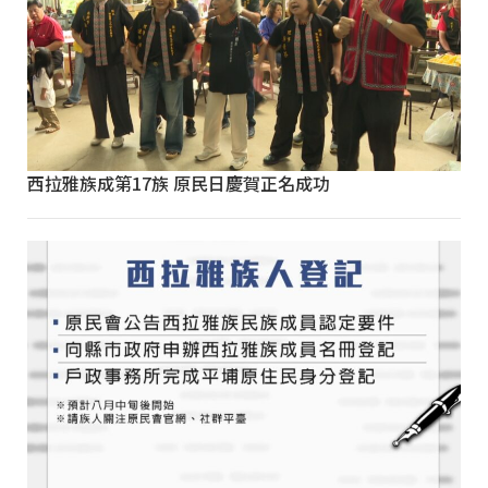
西拉雅族成第17族 原民日慶賀正名成功