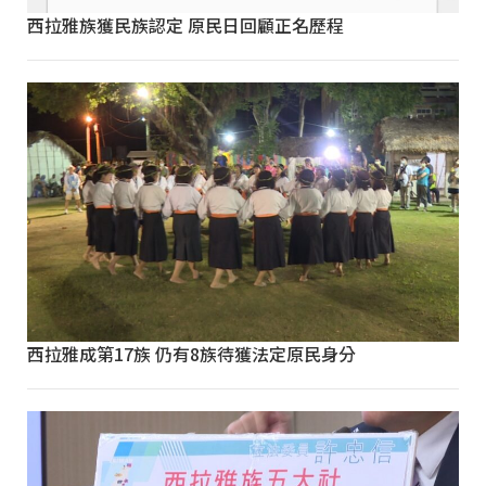
西拉雅族獲民族認定 原民日回顧正名歷程
西拉雅成第17族 仍有8族待獲法定原民身分