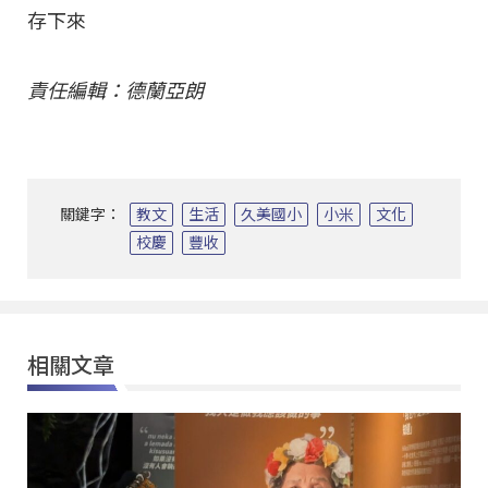
存下來
責任編輯：德蘭亞朗
關鍵字：
教文
生活
久美國小
小米
文化
校慶
豐收
相關文章