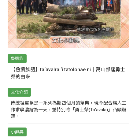
魯凱族
【魯凱族語】ta‘avalra ‘i tatolohae ni｜萬山部落勇士
祭的由來
文化介紹
傳統祖靈祭是一系列為期四個月的祭典，現今配合族人工
作求學濃縮為一天，並特別將「勇士祭(Ta‘avala)」凸顯辦
理。
小辭典