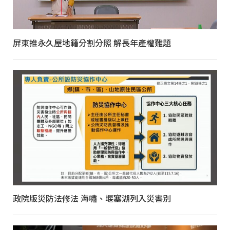
屏東推永久屋地籍分割分照 解長年產權難題
政院版災防法修法 海嘯、堰塞湖列入災害別