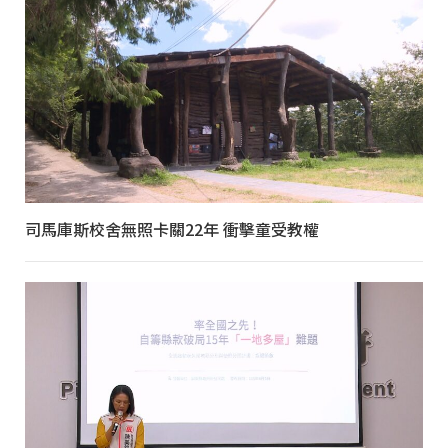
司馬庫斯校舍無照卡關22年 衝擊童受教權