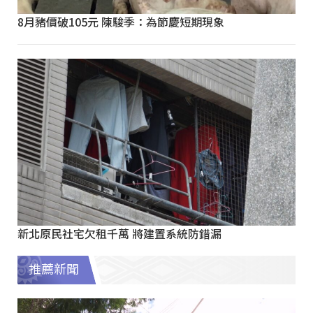
8月豬價破105元 陳駿季：為節慶短期現象
新北原民社宅欠租千萬 將建置系統防錯漏
推薦新聞