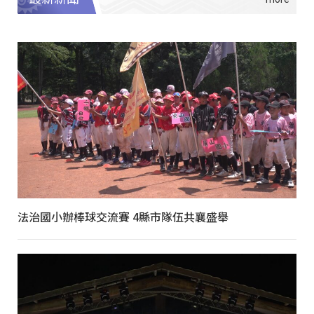
法治國小辦棒球交流賽 4縣市隊伍共襄盛舉