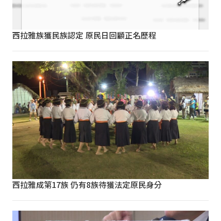
西拉雅族獲民族認定 原民日回顧正名歷程
西拉雅成第17族 仍有8族待獲法定原民身分