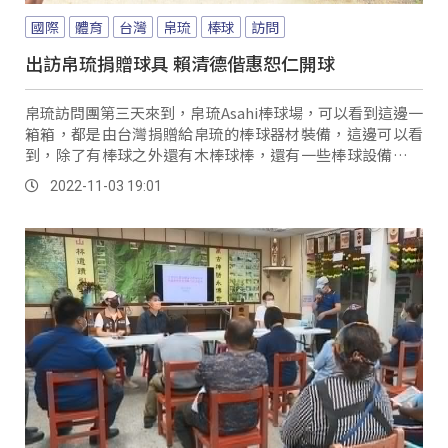
國際
體育
台灣
帛琉
棒球
訪問
出訪帛琉捐贈球具 賴清德偕惠恕仁開球
帛琉訪問團第三天來到，帛琉Asahi棒球場，可以看到這邊一
箱箱，都是由台灣捐贈給帛琉的棒球器材裝備，這邊可以看
到，除了有棒球之外還有木棒球棒，還有一些棒球設備，希
望透過這次的捐贈，可以提升球員們的技術，也希望未來帛
2022-11-03 19:01
琉的球員們，可以到台灣一起來做交流。