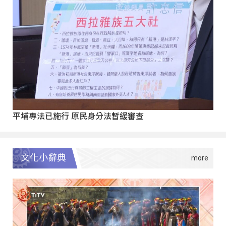
平埔專法已施行 原民身分法暫緩審查
文化小辭典