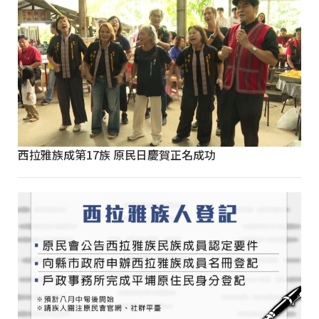
西拉雅族成第17族 原民日慶賀正名成功