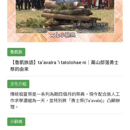
魯凱族
【魯凱族語】ta‘avalra ‘i tatolohae ni｜萬山部落勇士
祭的由來
文化介紹
傳統祖靈祭是一系列為期四個月的祭典，現今配合族人工
作求學濃縮為一天，並特別將「勇士祭(Ta‘avala)」凸顯辦
理。
小辭典