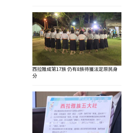
西拉雅成第17族 仍有8族待獲法定原民身
分