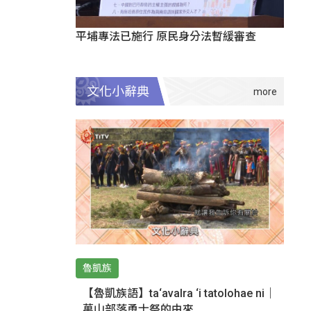
平埔專法已施行 原民身分法暫緩審查
文化小辭典
魯凱族
【魯凱族語】ta‘avalra ‘i tatolohae ni｜
萬山部落勇士祭的由來