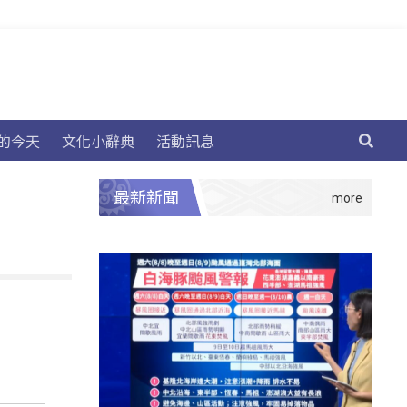
的今天
文化小辭典
活動訊息
最新新聞