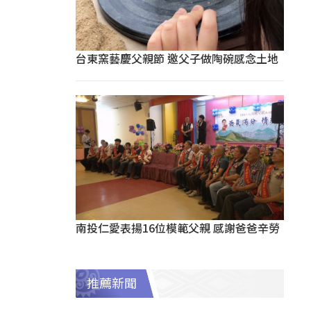
台東窯藝慶父親節 邀父子做陶碗感念土地
南投仁愛表揚16位模範父親 感謝爸爸辛勞
推薦新聞