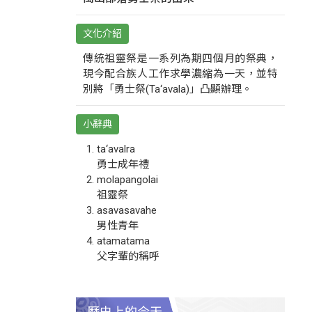
文化介紹
傳統祖靈祭是一系列為期四個月的祭典，
現今配合族人工作求學濃縮為一天，並特
別將「勇士祭(Ta‘avala)」凸顯辦理。
小辭典
ta‘avalra
勇士成年禮
molapangolai
祖靈祭
asavasavahe
男性青年
atamatama
父字輩的稱呼
歷史上的今天