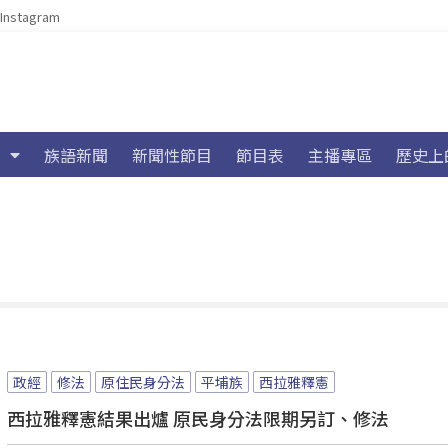
Instagram
族語新聞
新聞性節目
節目表
主播專區
歷史上
政經
修法
原住民身分法
平埔族
西拉雅釋憲
西拉雅釋憲結果出爐 原民身分法限期另訂、修法