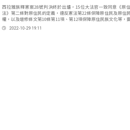
西拉雅族釋憲案28號判決終於出爐，15位大法官一致同意《原
法》第二條對原住民的定義，違反憲法第22條保障原住民及原住
權，以及增修條文第10條第11項、第12項保障原住民族文化等，
機關3年內修法或另訂特別法，保障其他原住民族權益。
2022-10-29 19:11