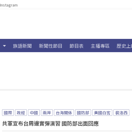
Instagram
族語新聞
新聞性節目
節目表
主播專區
歷史上
國際
政經
中國
兩岸
台海關係
國防部
美國白宮
裴洛西
共軍宣布台周邊實彈演習 國防部出面回應