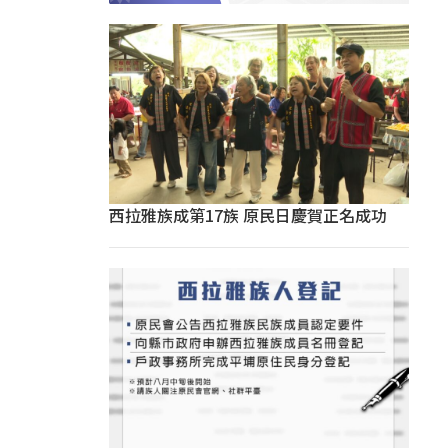
西拉雅族成第17族 原民日慶賀正名成功