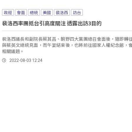
政經
會面
總統
美國
裴洛西
訪台
裴洛西率團抵台引高度關注 透露出訪3目的
裴洛西議長和副院長蔡其昌、朝野四大黨團總召會面後，隨即轉
與蔡英文總統見面，而午宴結束後，也將前往國家人權紀念館，
相關議題。
2022-08-03 12:24