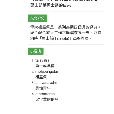
萬山部落勇士祭的由來
文化介紹
傳統祖靈祭是一系列為期四個月的祭典，
現今配合族人工作求學濃縮為一天，並特
別將「勇士祭(Ta‘avala)」凸顯辦理。
小辭典
ta‘avalra
勇士成年禮
molapangolai
祖靈祭
asavasavahe
男性青年
atamatama
父字輩的稱呼