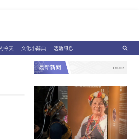
的今天
文化小辭典
活動訊息
最新新聞