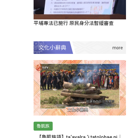
平埔專法已施行 原民身分法暫緩審查
文化小辭典
魯凱族
【魯凱族語】ta‘avalra ‘i tatolohae ni｜