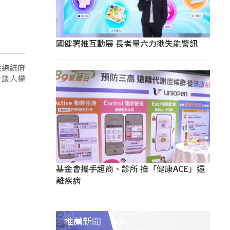
國健署推互動展 長者量六力揪失能警訊
往總統府
會談人權
基金會攜手超商、診所 推「健康ACE」遠
離疾病
推薦新聞