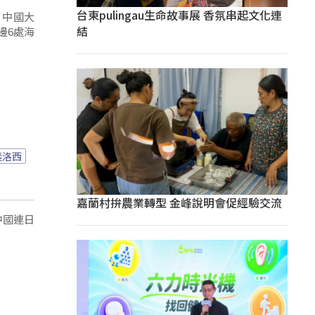
台東pulingau生命故事展 香氛串起文化連
，中國大
結
邊6處海
裴洛西
嘉蘭村拚農業轉型 金峰說明會促經驗交流
中國連日