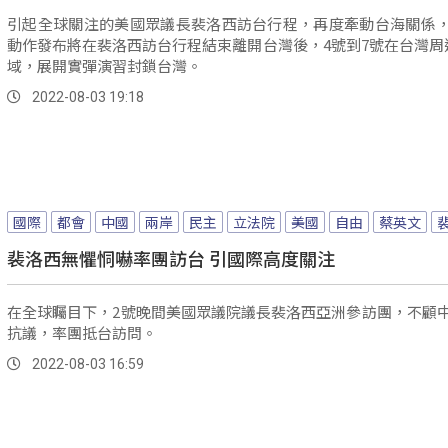
引起全球關注的美國眾議長裴洛西訪台行程，再度牽動台海關係
動作發布將在裴洛西訪台行程結束離開台灣後，4號到7號在台灣周
域，展開實彈演習封鎖台灣。
2022-08-03 19:18
國際
都會
中國
兩岸
民主
立法院
美國
自由
蔡英文
裴洛西無懼恫嚇率團訪台 引國際高度關注
在全球矚目下，2號晚間美國眾議院議長裴洛西亞洲參訪團，不顧
抗議，率團抵台訪問。
2022-08-03 16:59