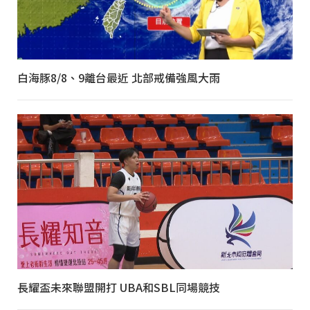
白海豚8/8、9離台最近 北部戒備強風大雨
長耀盃未來聯盟開打 UBA和SBL同場競技