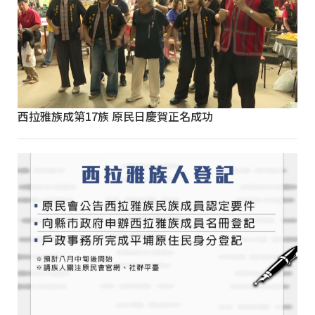
西拉雅族成第17族 原民日慶賀正名成功