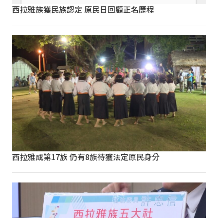
西拉雅族獲民族認定 原民日回顧正名歷程
西拉雅成第17族 仍有8族待獲法定原民身分