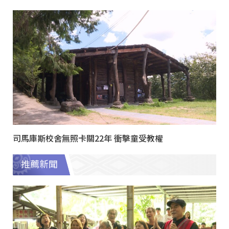
司馬庫斯校舍無照卡關22年 衝擊童受教權
推薦新聞