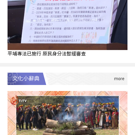
平埔專法已施行 原民身分法暫緩審查
文化小辭典