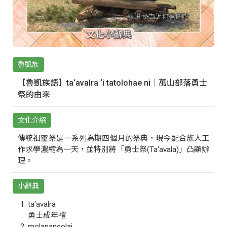
魯凱族
【魯凱族語】ta‘avalra ‘i tatolohae ni｜萬山部落勇士
祭的由來
文化介紹
傳統祖靈祭是一系列為期四個月的祭典，現今配合族人工
作求學濃縮為一天，並特別將「勇士祭(Ta‘avala)」凸顯辦
理。
小辭典
ta‘avalra
勇士成年禮
molapangolai