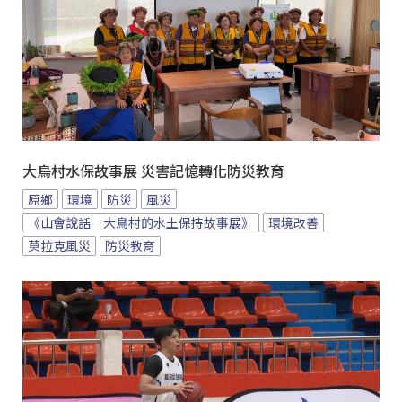
大鳥村水保故事展 災害記憶轉化防災教育
原鄉
環境
防災
風災
《山會說話－大鳥村的水土保持故事展》
環境改善
莫拉克風災
防災教育