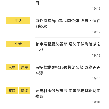
雨
19:19
海外網購App為民間營運 收費、個資
生活
引疑慮
19:17
台東窯藝慶父親節 邀父子做陶碗感念
生活
土地
19:13
南投仁愛表揚16位模範父親 感謝爸爸
人物
原鄉
辛勞
19:11
大鳥村水保故事展 災害記憶轉化防災
原鄉
環境
教育
19:08