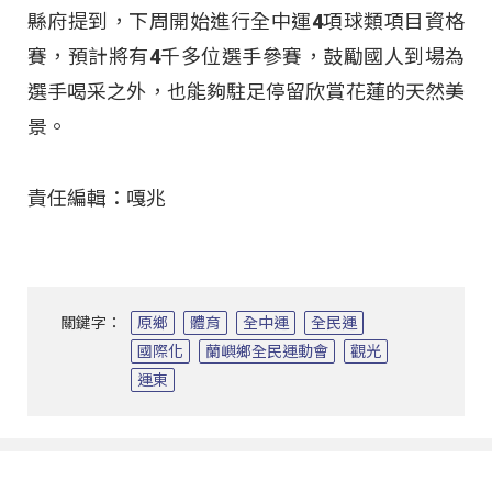
縣府提到，下周開始進行全中運4項球類項目資格
賽，預計將有4千多位選手參賽，鼓勵國人到場為
選手喝采之外，也能夠駐足停留欣賞花蓮的天然美
景。
責任編輯：嘎兆
關鍵字：
原鄉
體育
全中運
全民運
國際化
蘭嶼鄉全民運動會
觀光
運東