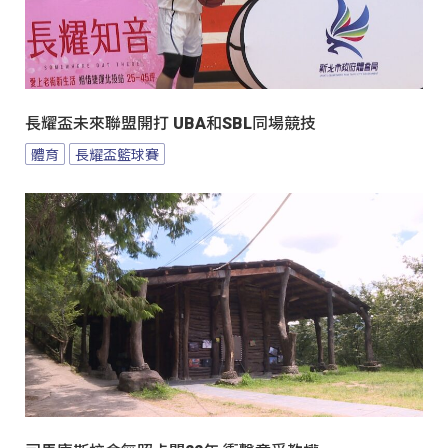
長耀盃未來聯盟開打 UBA和SBL同場競技
體育
長耀盃籃球賽