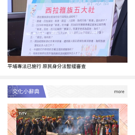
平埔專法已施行 原民身分法暫緩審查
文化小辭典