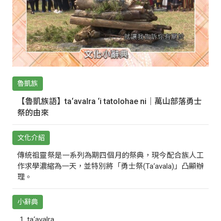
魯凱族
【魯凱族語】ta‘avalra ‘i tatolohae ni｜萬山部落勇士
祭的由來
文化介紹
傳統祖靈祭是一系列為期四個月的祭典，現今配合族人工
作求學濃縮為一天，並特別將「勇士祭(Ta‘avala)」凸顯辦
理。
小辭典
ta‘avalra