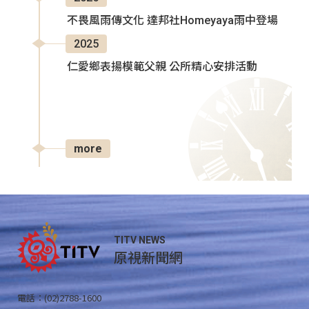
不畏風雨傳文化 達邦社Homeyaya雨中登場
2025
仁愛鄉表揚模範父親 公所精心安排活動
more
TITV NEWS
原視新聞網
電話：(02)2788-1600