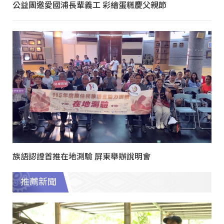
公益團邀愛國浦長輩義工 彩繪蛋糕慶父親節
族語認證首推在地測驗 屏東舉辦說明會
推薦新聞