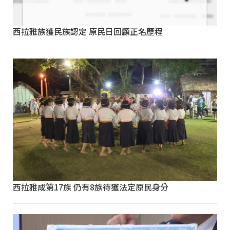
西拉雅族獲民族認定 原民日回顧正名歷程
西拉雅成第17族 仍有8族待獲法定原民身分