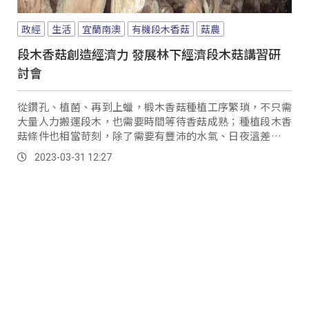
政經
生活
宜蘭南澳
有機段木香菇
菇農
段木香菇創造經濟力 發展林下經濟段木菇講習研
討會
從鑽孔、植菌、再到上蠟，椴木香菇種植工序繁瑣，不只需
大量人力搬運段木，也需要時間等待香菇成熟；種植段木香
菇條件也相當苛刻，除了需要有豐沛的水氣、日夜溫差大、
溫暖潮濕，更不能有汙染，但也成為農糧署東區分署結合林
2023-03-31 12:27
下經濟進一步推廣宜蘭縣的潛力有機作物。