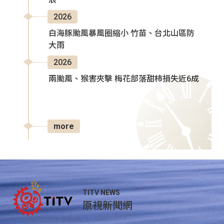
2026
白海豚颱風暴風圈縮小 竹苗、台北山區防
大雨
2026
兩颱風、猴害夾擊 梅花部落甜柿損失近6成
more
TITV NEWS
原視新聞網