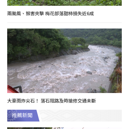
兩颱風、猴害夾擊 梅花部落甜柿損失近6成
大豪雨炸尖石！ 落石阻路及時搶修交通未斷
推薦新聞