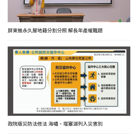
屏東推永久屋地籍分割分照 解長年產權難題
政院版災防法修法 海嘯、堰塞湖列入災害別