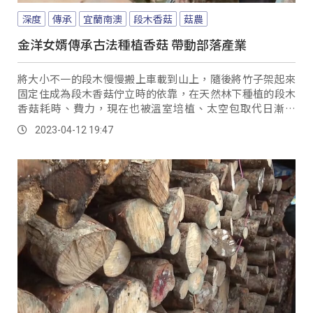
深度
傳承
宜蘭南澳
段木香菇
菇農
金洋女婿傳承古法種植香菇 帶動部落產業
將大小不一的段木慢慢搬上車載到山上，隨後將竹子架起來
固定住成為段木香菇佇立時的依靠，在天然林下種植的段木
香菇耗時、費力，現在也被溫室培植、太空包取代日漸勢
微，也沒有年輕人想要種植。
2023-04-12 19:47