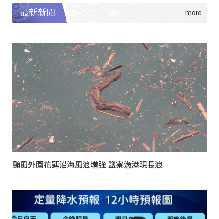
最新新聞
颱風外圍花蓮沿海風浪增強 鹽寮漁港現長浪