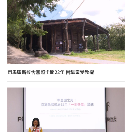
司馬庫斯校舍無照卡關22年 衝擊童受教權