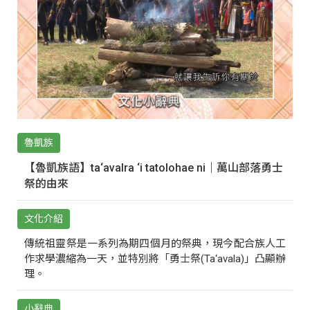
魯凱族
【魯凱族語】ta‘avalra ‘i tatolohae ni｜萬山部落勇士
祭的由來
文化介紹
傳統祖靈祭是一系列為期四個月的祭典，現今配合族人工
作求學濃縮為一天，並特別將「勇士祭(Ta‘avala)」凸顯辦
理。
小辭典