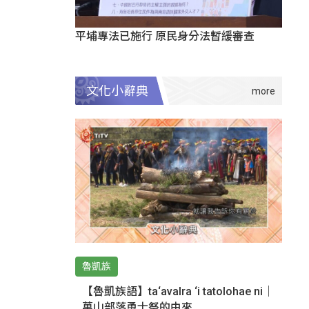
平埔專法已施行 原民身分法暫緩審查
文化小辭典
魯凱族
【魯凱族語】ta‘avalra ‘i tatolohae ni｜
萬山部落勇士祭的由來