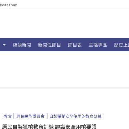
Instagram
族語新聞
新聞性節目
節目表
主播專區
歷史上
教文
原住民族委員會
自製獵槍安全使用的教育訓練
原民自製獵槍教育訓練 認識安全用槍要領