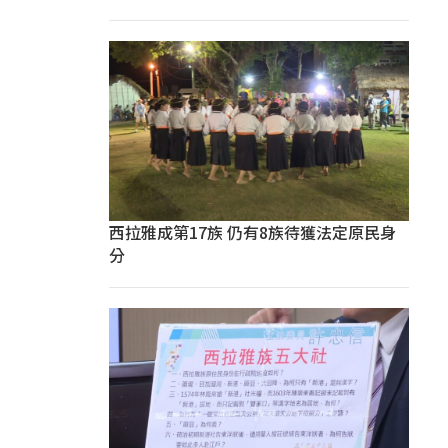
西拉雅成第17族 仍有8族待獲法定原民身
分