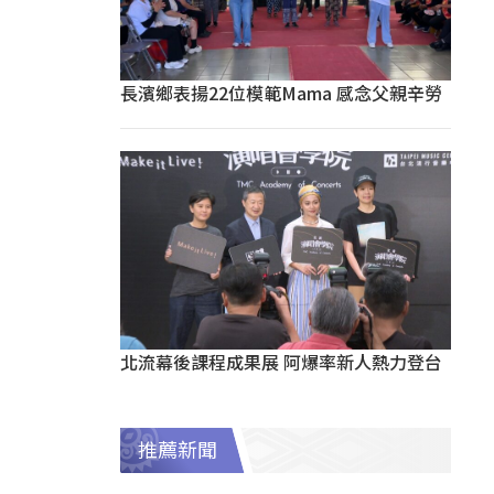
長濱鄉表揚22位模範Mama 感念父親辛勞
北流幕後課程成果展 阿爆率新人熱力登台
推薦新聞