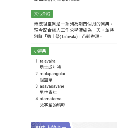
文化介紹
傳統祖靈祭是一系列為期四個月的祭典，
現今配合族人工作求學濃縮為一天，並特
別將「勇士祭(Ta‘avala)」凸顯辦理。
小辭典
ta‘avalra
勇士成年禮
molapangolai
祖靈祭
asavasavahe
男性青年
atamatama
父字輩的稱呼
歷史上的今天