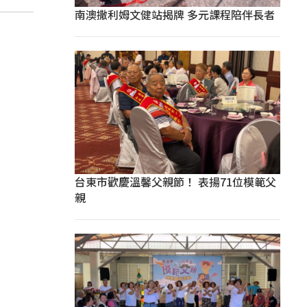
南澳撒利姆文健站揭牌 多元課程陪伴長者
台東市歡慶溫馨父親節！ 表揚71位模範父
親