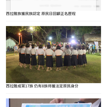
西拉雅族獲民族認定 原民日回顧正名歷程
西拉雅成第17族 仍有8族待獲法定原民身分