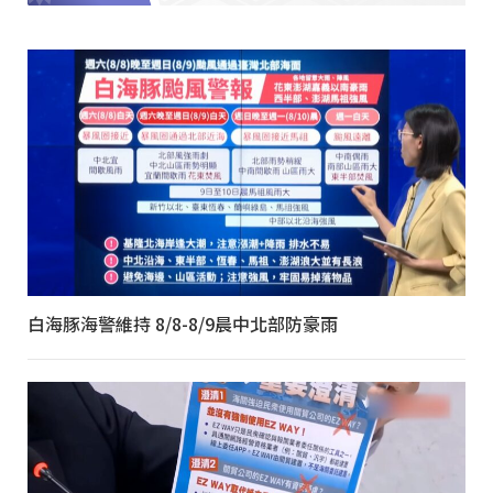
白海豚海警維持 8/8-8/9晨中北部防豪雨