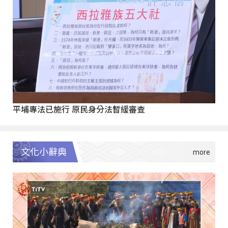
平埔專法已施行 原民身分法暫緩審查
文化小辭典