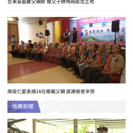
台東窯藝慶父親節 邀父子做陶碗感念土地
南投仁愛表揚16位模範父親 感謝爸爸辛勞
推薦新聞