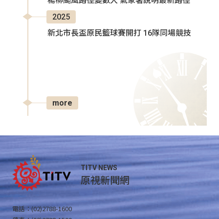
楊柳颱風路徑變數大 氣象署說明最新路徑
2025
新北市長盃原民籃球賽開打 16隊同場競技
more
TITV NEWS
原視新聞網
電話：(02)2788-1600