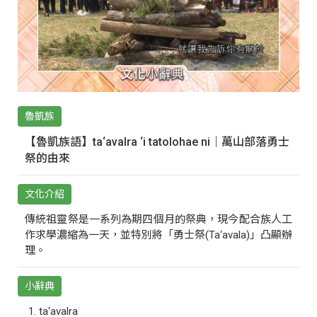
魯凱族
【魯凱族語】ta‘avalra ‘i tatolohae ni｜萬山部落勇士
祭的由來
文化介紹
傳統祖靈祭是一系列為期四個月的祭典，現今配合族人工
作求學濃縮為一天，並特別將「勇士祭(Ta‘avala)」凸顯辦
理。
小辭典
ta‘avalra