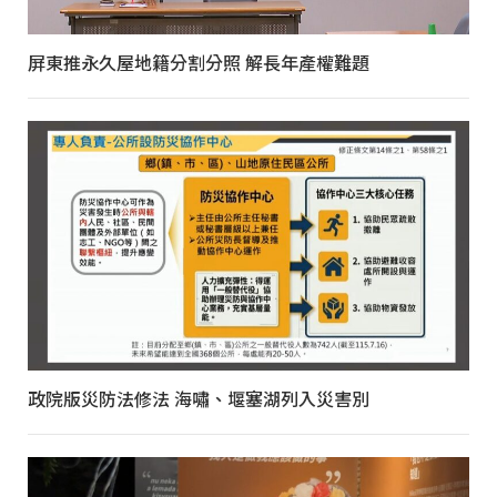
屏東推永久屋地籍分割分照 解長年產權難題
政院版災防法修法 海嘯、堰塞湖列入災害別