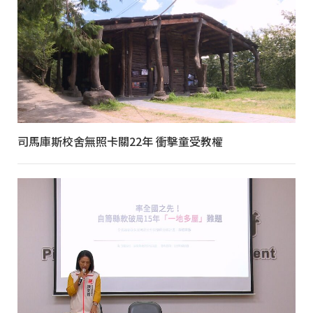
司馬庫斯校舍無照卡關22年 衝擊童受教權