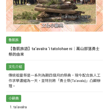
魯凱族
【魯凱族語】ta‘avalra ‘i tatolohae ni｜萬山部落勇士
祭的由來
文化介紹
傳統祖靈祭是一系列為期四個月的祭典，現今配合族人工
作求學濃縮為一天，並特別將「勇士祭(Ta‘avala)」凸顯辦
理。
小辭典
ta‘avalra