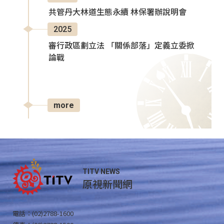
共管丹大林道生態永續 林保署辦說明會
2025
審行政區劃立法 「關係部落」定義立委掀
論戰
more
TITV NEWS
原視新聞網
電話：(02)2788-1600