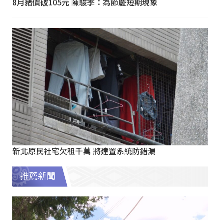
8月豬價破105元 陳駿季：為節慶短期現象
新北原民社宅欠租千萬 將建置系統防錯漏
推薦新聞