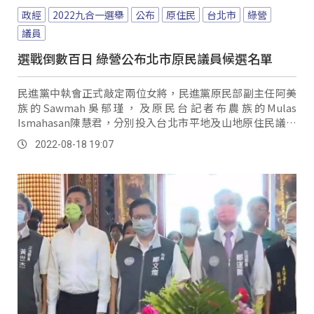
政經
2022九合一選舉
公布
原住民
台北市
綠營
議員
選戰倒數百日 綠營公布北市原民議員候選名單
民進黨中執會正式敲定兩位女將，民進黨原民部副主任阿美
族的Sawmah吳郁瑾，及原民台記者布農族的Mulas
Ismahasan陳慧君，分別投入台北市平地及山地原住民議員
選戰，Sawmah吳郁瑾將針對目前族人居住、幼教、老人照
2022-08-18 19:07
護與文化傳承問題，作為政見方向，拋開沒有對症下藥的福
利與補助，走訪每位族人。