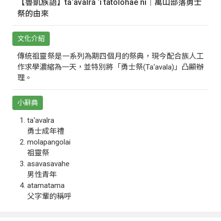
【魯凱族語】ta‘avalra ‘i tatolohae ni｜萬山部落勇士
祭的由來
文化介紹
傳統祖靈祭是一系列為期四個月的祭典，現今配合族人工
作求學濃縮為一天，並特別將「勇士祭(Ta‘avala)」凸顯辦
理。
小辭典
ta‘avalra
勇士成年禮
molapangolai
祖靈祭
asavasavahe
男性青年
atamatama
父字輩的稱呼