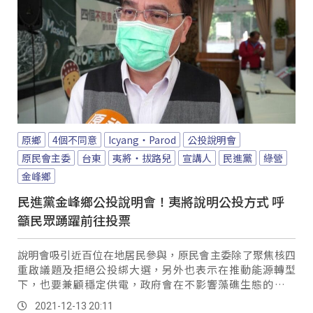
原鄉
4個不同意
Icyang‧Parod
公投說明會
原民會主委
台東
夷將‧拔路兒
宣講人
民進黨
綠營
金峰鄉
民進黨金峰鄉公投說明會！夷將說明公投方式 呼
籲民眾踴躍前往投票
說明會吸引近百位在地居民參與，原民會主委除了聚焦核四
重啟議題及拒絕公投綁大選，另外也表示在推動能源轉型
下，也要兼顧穩定供電，政府會在不影響藻礁生態的前提
下，運作中油天然氣第三接收站，而至於萊豬議題，則強調
2021-12-13 20:11