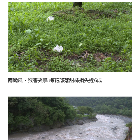
兩颱風、猴害夾擊 梅花部落甜柿損失近6成