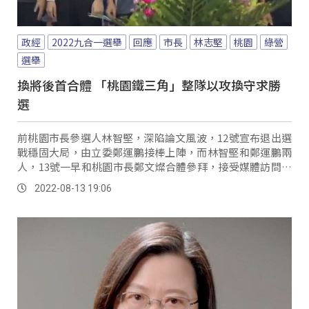
政經
2022九合一選舉
回應
市長
林志堅
桃園
綠營
選舉
換將後首合體 「桃園鐵三角」整隊以攻換守求勝
選
前桃園市長參選人林智堅，深陷論文風波，12號宣布退出選
戰穩固大局，由立委鄭運鵬接棒上陣，而林智堅和鄭運鵬兩
人，13號一早和桃園市長鄭文燦合體參拜，接受媒體訪問時
鄭文燦表示，桃園隊有高度韌性，會迅速整隊變換隊形，桃
2022-08-13 19:06
園一定要贏。