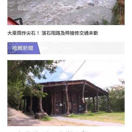
大豪雨炸尖石！ 落石阻路及時搶修交通未斷
推薦新聞