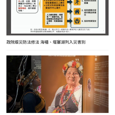
政院版災防法修法 海嘯、堰塞湖列入災害別