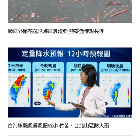
颱風外圍花蓮沿海風浪增強 鹽寮漁港現長浪
白海豚颱風暴風圈縮小 竹苗、台北山區防大雨