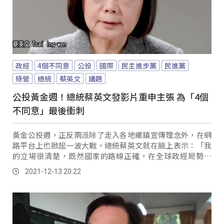
政經
4個不同意
公投
國際
民主進步黨
民進黨
綠營
總統
蔡英文
議題
公投黃金週！總統蔡英文發影片重申主張 為「4個
不同意」最後衝刺
黃金公投週，正反兩派除了走入各地鄉鎮宣傳理念外，在網
路平台上也掀起一波大戰，總統蔡英文就在臉上表示：「我
的立場很清楚，既然國家的路線正確，在全球政經局勢變
化，劇烈的此刻，就應該要把握時間向前走。
2021-12-13 20:22