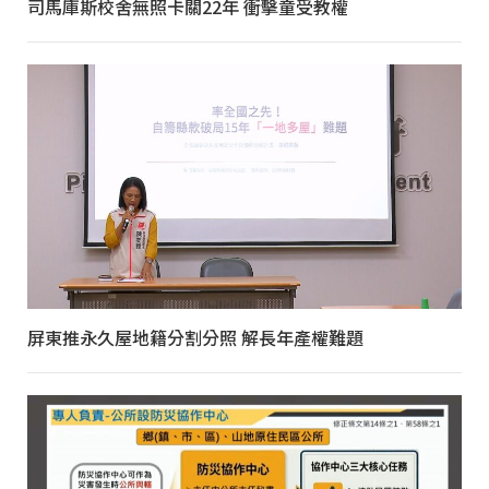
司馬庫斯校舍無照卡關22年 衝擊童受教權
屏東推永久屋地籍分割分照 解長年產權難題