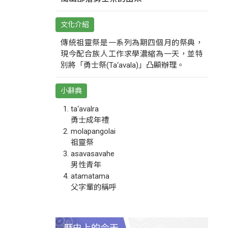
文化介紹
傳統祖靈祭是一系列為期四個月的祭典，
現今配合族人工作求學濃縮為一天，並特
別將「勇士祭(Ta‘avala)」凸顯辦理。
小辭典
ta‘avalra
勇士成年禮
molapangolai
祖靈祭
asavasavahe
男性青年
atamatama
父字輩的稱呼
歷史上的今天