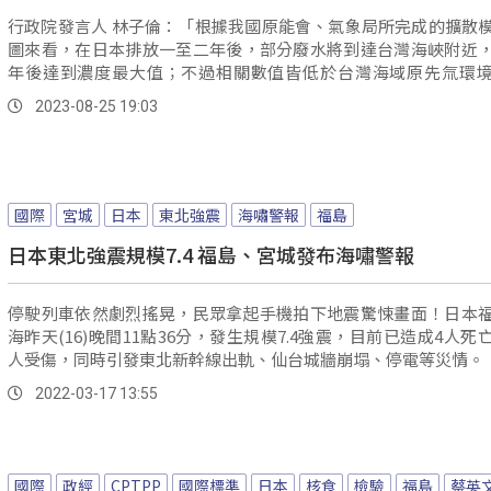
行政院發言人 林子倫：「根據我國原能會、氣象局所完成的擴散
圖來看，在日本排放一至二年後，部分廢水將到達台灣海峽附近
年後達到濃度最大值；不過相關數值皆低於台灣海域原先氚環
值，對台灣附近海域輻射安全影響是可忽略的程度。
2023-08-25 19:03
國際
宮城
日本
東北強震
海嘯警報
福島
日本東北強震規模7.4 福島、宮城發布海嘯警報
停駛列車依然劇烈搖晃，民眾拿起手機拍下地震驚悚畫面！日本
海昨天(16)晚間11點36分，發生規模7.4強震，目前已造成4人死
人受傷，同時引發東北新幹線出軌、仙台城牆崩塌、停電等災情。
2022-03-17 13:55
國際
政經
CPTPP
國際標準
日本
核食
檢驗
福島
蔡英