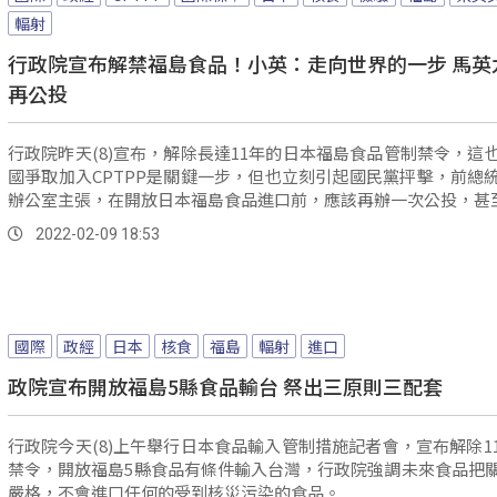
輻射
行政院宣布解禁福島食品！小英：走向世界的一步 馬英
再公投
行政院昨天(8)宣布，解除長達11年的日本福島食品管制禁令，這
國爭取加入CPTPP是關鍵一步，但也立刻引起國民黨抨擊，前總
辦公室主張，在開放日本福島食品進口前，應該再辦一次公投，甚至前
2022-02-09 18:53
國際
政經
日本
核食
福島
輻射
進口
政院宣布開放福島5縣食品輸台 祭出三原則三配套
行政院今天(8)上午舉行日本食品輸入管制措施記者會，宣布解除1
禁令，開放福島5縣食品有條件輸入台灣，行政院強調未來食品把
嚴格，不會進口任何的受到核災污染的食品。