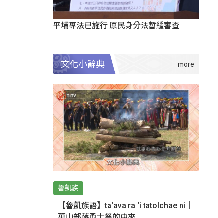
平埔專法已施行 原民身分法暫緩審查
文化小辭典
魯凱族
【魯凱族語】ta‘avalra ‘i tatolohae ni｜
萬山部落勇士祭的由來