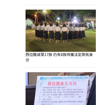
西拉雅成第17族 仍有8族待獲法定原民身
分