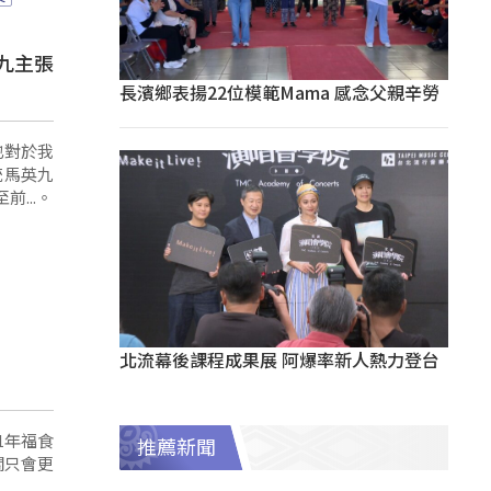
九主張
長濱鄉表揚22位模範Mama 感念父親辛勞
也對於我
統馬英九
...。
北流幕後課程成果展 阿爆率新人熱力登台
1年福食
推薦新聞
關只會更