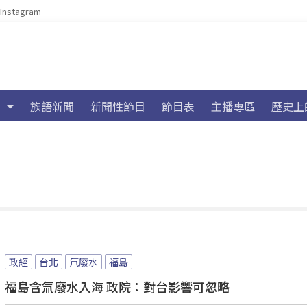
Instagram
族語新聞
新聞性節目
節目表
主播專區
歷史上
政經
台北
氚廢水
福島
福島含氚廢水入海 政院：對台影響可忽略