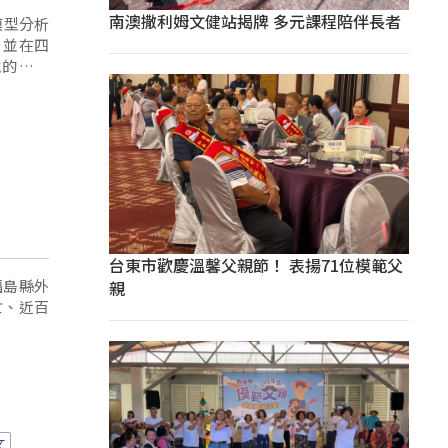
南澳撒利姆文健站揭牌 多元課程陪伴長者
模型分析
，並在四
境的平均
台東市歡慶溫馨父親節！ 表揚71位模範父
福島縣外
親
亡、近百
文