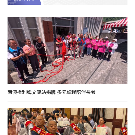
南澳撒利姆文健站揭牌 多元課程陪伴長者