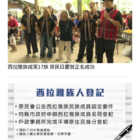
西拉雅族成第17族 原民日慶賀正名成功