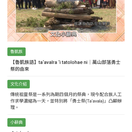
魯凱族
【魯凱族語】ta‘avalra ‘i tatolohae ni｜萬山部落勇士
祭的由來
文化介紹
傳統祖靈祭是一系列為期四個月的祭典，現今配合族人工
作求學濃縮為一天，並特別將「勇士祭(Ta‘avala)」凸顯辦
理。
小辭典