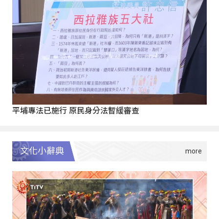
平埔專法已施行 原民身分法暫緩審查
文化小辭典