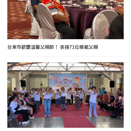
台東市歡慶溫馨父親節！ 表揚71位模範父親