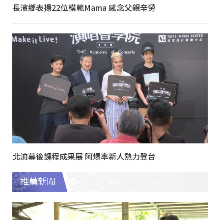
長濱鄉表揚22位模範Mama 感念父親辛勞
北流幕後課程成果展 阿爆率新人熱力登台
推薦新聞