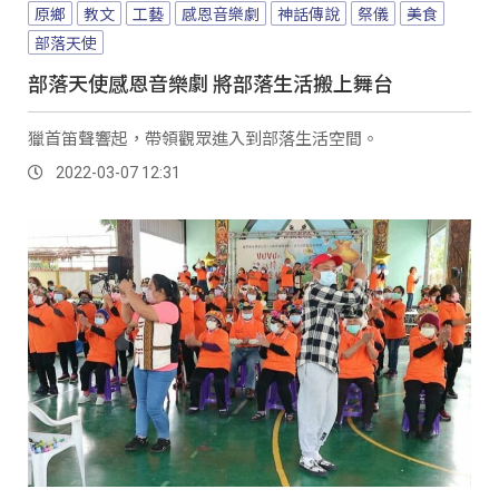
原鄉
教文
工藝
感恩音樂劇
神話傳說
祭儀
美食
部落天使
部落天使感恩音樂劇 將部落生活搬上舞台
獵首笛聲響起，帶領觀眾進入到部落生活空間。
2022-03-07 12:31