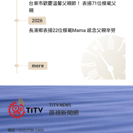
台東市歡慶溫馨父親節！ 表揚71位模範父
親
2026
長濱鄉表揚22位模範Mama 感念父親辛勞
more
TITV NEWS
原視新聞網
電話：(02)2788-1600