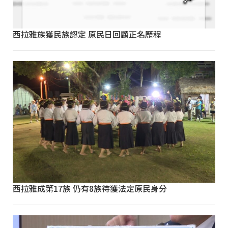
西拉雅族獲民族認定 原民日回顧正名歷程
西拉雅成第17族 仍有8族待獲法定原民身分