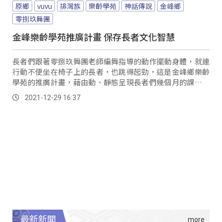
原鄉
vuvu
排灣族
樂齡學苑
神話傳說
金峰鄉
零捌玖舞團
金峰樂齡學苑推廣計畫 保存長者文化智慧
長者們跟著零捌玖舞團老師編舞指導的動作擺動身體，就連
行動不便坐在椅子上的長者，也跳得起勁，這是金峰鄉樂齡
學苑的推廣計畫，藉由動、靜態呈現長者們幾個月的課程成
果，除了展現長者的智慧文化外，從繪畫作品，可...。
2021-12-29 16:37
最新新聞