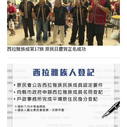
西拉雅族成第17族 原民日慶賀正名成功