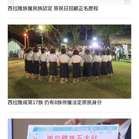
西拉雅族獲民族認定 原民日回顧正名歷程
西拉雅成第17族 仍有8族待獲法定原民身分