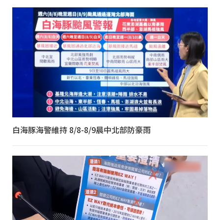
白海豚海警維持 8/8-8/9晨中北部防豪雨