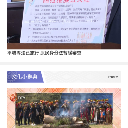
平埔專法已施行 原民身分法暫緩審查
文化小辭典