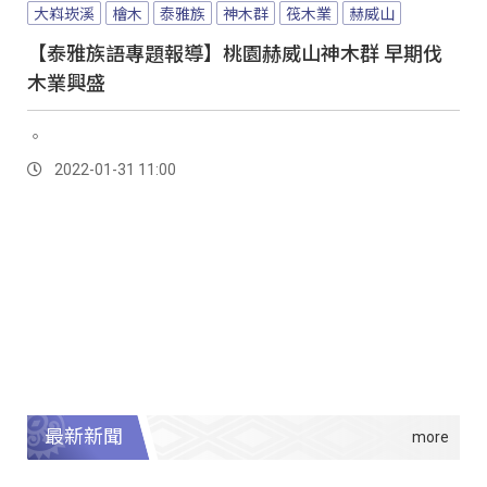
大嵙崁溪
檜木
泰雅族
神木群
筏木業
赫威山
【泰雅族語專題報導】桃園赫威山神木群 早期伐
木業興盛
。
2022-01-31 11:00
最新新聞