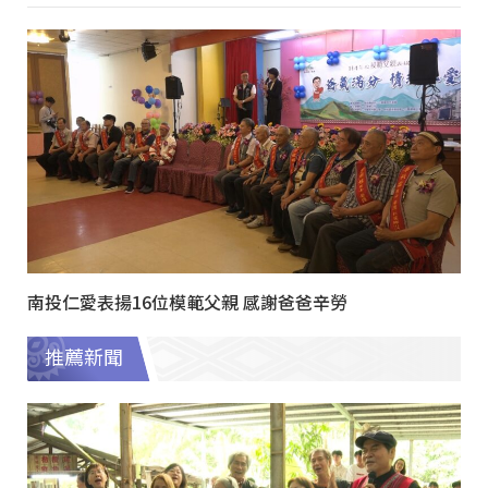
南投仁愛表揚16位模範父親 感謝爸爸辛勞
推薦新聞