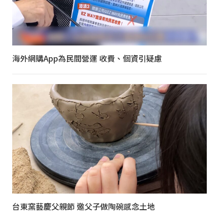
海外網購App為民間營運 收費、個資引疑慮
台東窯藝慶父親節 邀父子做陶碗感念土地