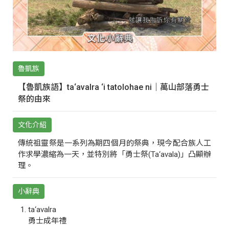
魯凱族
【魯凱族語】ta‘avalra ‘i tatolohae ni｜萬山部落勇士
祭的由來
文化介紹
傳統祖靈祭是一系列為期四個月的祭典，現今配合族人工
作求學濃縮為一天，並特別將「勇士祭(Ta‘avala)」凸顯辦
理。
小辭典
ta‘avalra
勇士成年禮