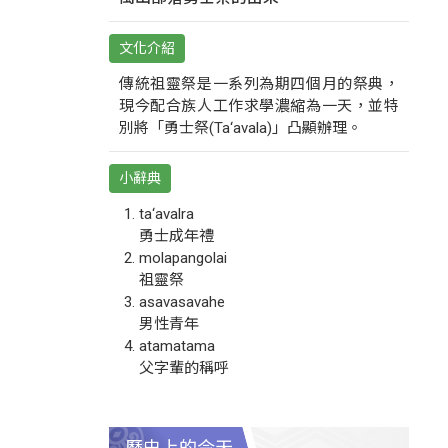
文化介紹
傳統祖靈祭是一系列為期四個月的祭典，
現今配合族人工作求學濃縮為一天，並特
別將「勇士祭(Ta‘avala)」凸顯辦理。
小辭典
ta‘avalra
勇士成年禮
molapangolai
祖靈祭
asavasavahe
男性青年
atamatama
父字輩的稱呼
歷史上的今天