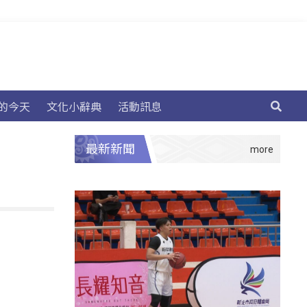
的今天
文化小辭典
活動訊息
最新新聞