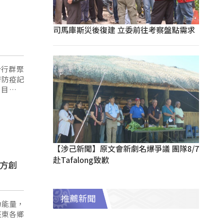
司馬庫斯災後復建 立委前往考察盤點需求
分行群聚
府防疫記
，目前全
【涉己新聞】原文會新劇名爆爭議 團隊8/7
赴Tafalong致歉
地方創
推薦新聞
力能量，
臺東各鄉