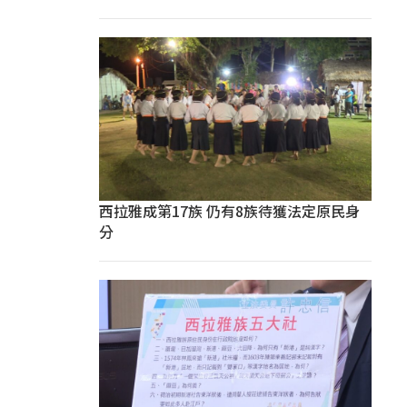
西拉雅成第17族 仍有8族待獲法定原民身
分