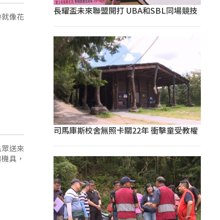
長耀盃未來聯盟開打 UBA和SBL同場競技
房就像花
司馬庫斯校舍無照卡關22年 衝擊童受教權
民眾送來
農機具，