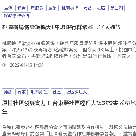
生活
都會
居服員
感染
桃園機場
疫苗
社區
第三劑
聯邦健行分行
桃園機場傳染鏈擴大! 中壢銀行群聚案已14人確診
桃園機場染疫案持續延燒，確診居服員足跡引爆中壢聯邦健行
案，昨天(12)深夜再新增9名確診案例，但今天(13)早上，桃園市
者會又公布，再新增2名確診者，分別是銀行行員跟匡列家人
案...。
2022-01-13 14:04
原鄉
台東
地方創生
社區
社區經理人
厚植社區發展實力！ 台東頒社區經理人認證證書 盼帶
生
為強化臺東各社區發展協會之間的聯繫及合作機制，凝聚公私協
臺東縣政府日前召開「社區發展暨合作社業務聯繫會報」，邀請