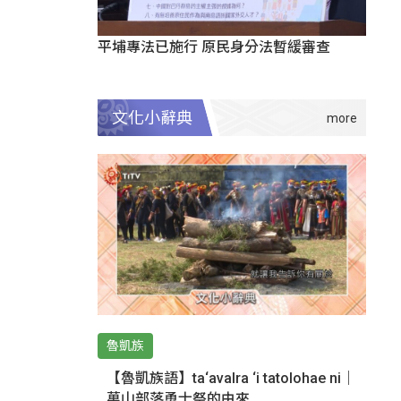
平埔專法已施行 原民身分法暫緩審查
文化小辭典
魯凱族
【魯凱族語】ta‘avalra ‘i tatolohae ni｜
萬山部落勇士祭的由來