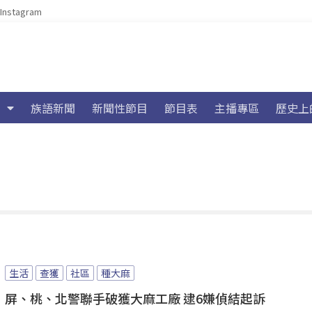
Instagram
族語新聞
新聞性節目
節目表
主播專區
歷史上
生活
查獲
社區
種大麻
屏、桃、北警聯手破獲大麻工廠 逮6嫌偵結起訴