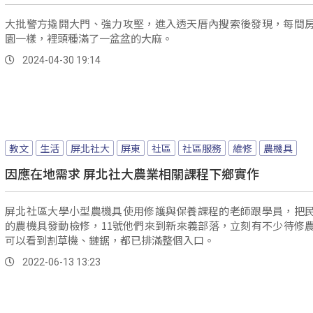
大批警方撬開大門、強力攻堅，進入透天厝內搜索後發現，每間
園一樣，裡頭種滿了一盆盆的大麻。
2024-04-30 19:14
教文
生活
屏北社大
屏東
社區
社區服務
維修
農機具
因應在地需求 屏北社大農業相關課程下鄉實作
屏北社區大學小型農機具使用修護與保養課程的老師跟學員，把
的農機具發動檢修，11號他們來到新來義部落，立刻有不少待修
可以看到割草機、鏈鋸，都已排滿整個入口。
2022-06-13 13:23