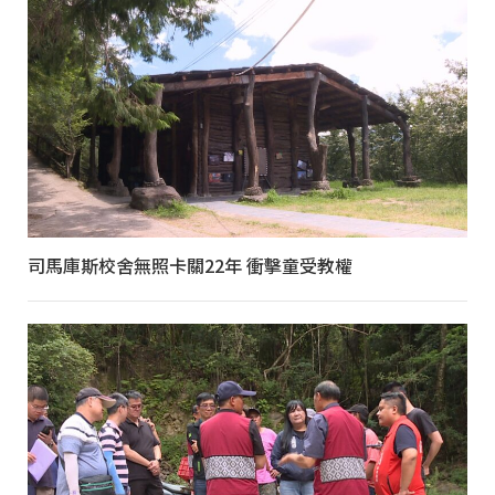
司馬庫斯校舍無照卡關22年 衝擊童受教權