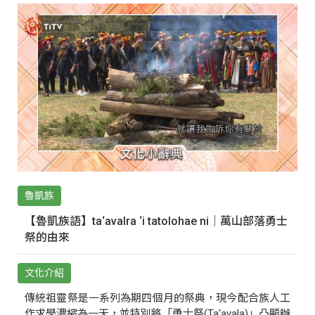
魯凱族
【魯凱族語】ta‘avalra ‘i tatolohae ni｜萬山部落勇士
祭的由來
文化介紹
傳統祖靈祭是一系列為期四個月的祭典，現今配合族人工
作求學濃縮為一天，並特別將「勇士祭(Ta‘avala)」凸顯辦