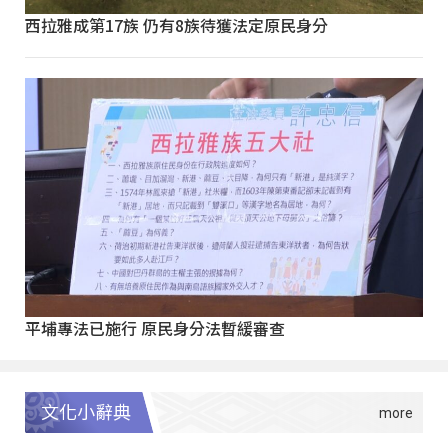
西拉雅成第17族 仍有8族待獲法定原民身分
平埔專法已施行 原民身分法暫緩審查
文化小辭典