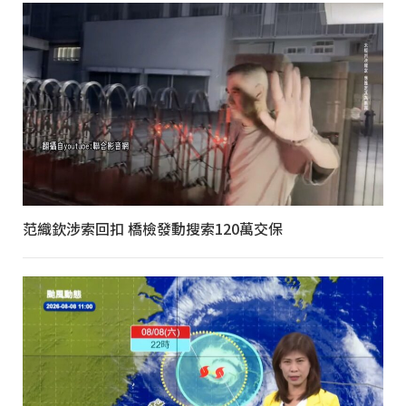
范織欽涉索回扣 橋檢發動搜索120萬交保