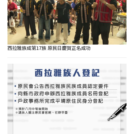
西拉雅族成第17族 原民日慶賀正名成功