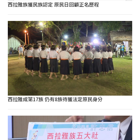
西拉雅族獲民族認定 原民日回顧正名歷程
西拉雅成第17族 仍有8族待獲法定原民身分