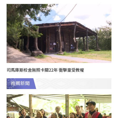
司馬庫斯校舍無照卡關22年 衝擊童受教權
推薦新聞