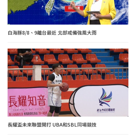
白海豚8/8、9離台最近 北部戒備強風大雨
長耀盃未來聯盟開打 UBA和SBL同場競技