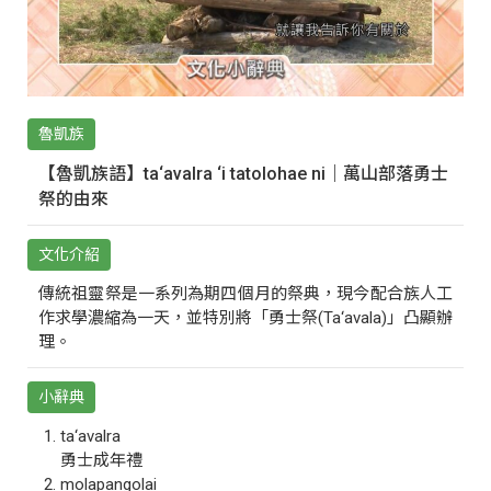
魯凱族
【魯凱族語】ta‘avalra ‘i tatolohae ni｜萬山部落勇士
祭的由來
文化介紹
傳統祖靈祭是一系列為期四個月的祭典，現今配合族人工
作求學濃縮為一天，並特別將「勇士祭(Ta‘avala)」凸顯辦
理。
小辭典
ta‘avalra
勇士成年禮
molapangolai