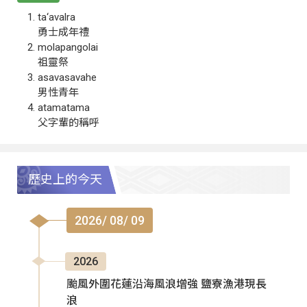
ta‘avalra
勇士成年禮
molapangolai
祖靈祭
asavasavahe
男性青年
atamatama
父字輩的稱呼
歷史上的今天
2026/ 08/ 09
2026
颱風外圍花蓮沿海風浪增強 鹽寮漁港現長
浪