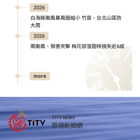
2026
白海豚颱風暴風圈縮小 竹苗、台北山區防
大雨
2026
兩颱風、猴害夾擊 梅花部落甜柿損失近6成
more
TITV NEWS
原視新聞網