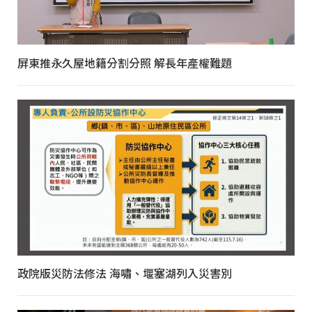
屏東推永久屋地籍分割分照 解長年產權難題
政院版災防法修法 海嘯、堰塞湖列入災害別