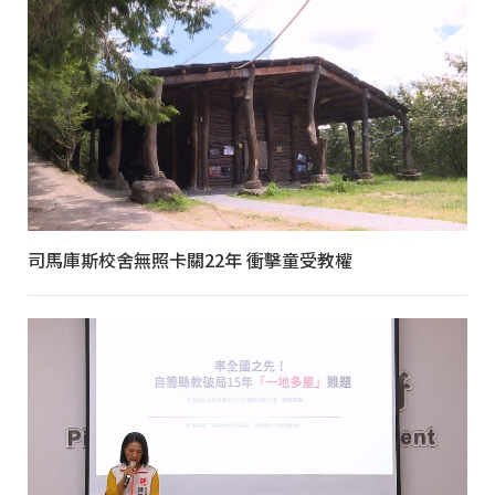
司馬庫斯校舍無照卡關22年 衝擊童受教權