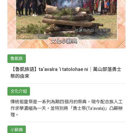
魯凱族
【魯凱族語】ta‘avalra ‘i tatolohae ni｜萬山部落勇士
祭的由來
文化介紹
傳統祖靈祭是一系列為期四個月的祭典，現今配合族人工
作求學濃縮為一天，並特別將「勇士祭(Ta‘avala)」凸顯辦
理。
小辭典