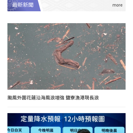
最新新聞
颱風外圍花蓮沿海風浪增強 鹽寮漁港現長浪