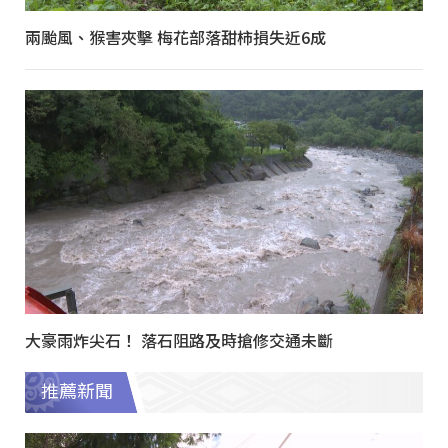
兩颱風、猴害夾擊 梅花部落甜柿損失近6成
大豪雨炸尖石！ 落石阻路及時搶修交通未斷
推薦新聞