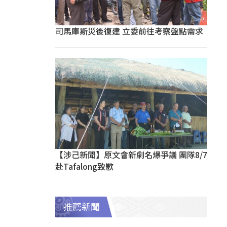
司馬庫斯災後復建 立委前往考察盤點需求
【涉己新聞】原文會新劇名爆爭議 團隊8/7
赴Tafalong致歉
推薦新聞