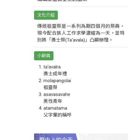
文化介紹
傳統祖靈祭是一系列為期四個月的祭典，
現今配合族人工作求學濃縮為一天，並特
別將「勇士祭(Ta‘avala)」凸顯辦理。
小辭典
ta‘avalra
勇士成年禮
molapangolai
祖靈祭
asavasavahe
男性青年
atamatama
父字輩的稱呼
歷史上的今天