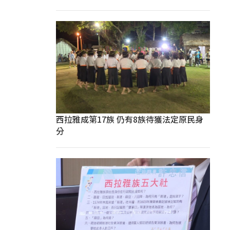
西拉雅成第17族 仍有8族待獲法定原民身
分