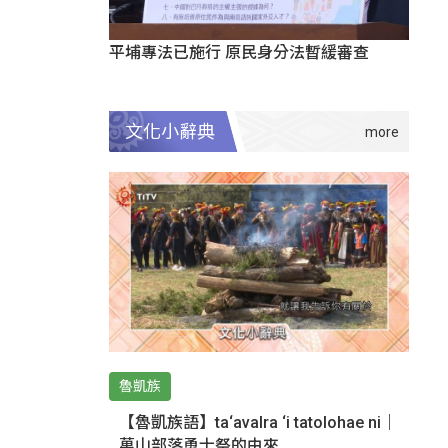
平埔專法已施行 原民身分法暫緩審查
文化小辭典
魯凱族
【魯凱族語】ta‘avalra ‘i tatolohae ni｜
萬山部落勇士祭的由來