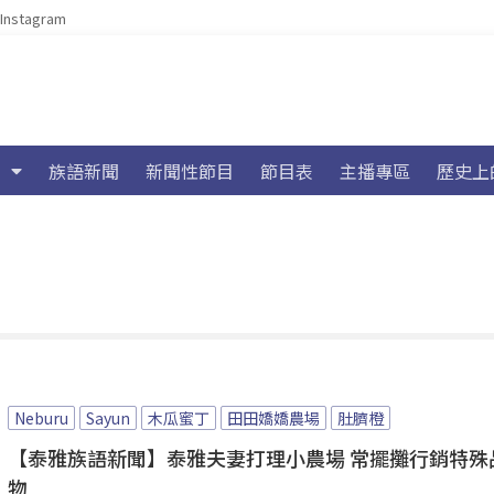
Instagram
族語新聞
新聞性節目
節目表
主播專區
歷史上
Neburu
Sayun
木瓜蜜丁
田田嬌嬌農場
肚臍橙
【泰雅族語新聞】泰雅夫妻打理小農場 常擺攤行銷特殊
物