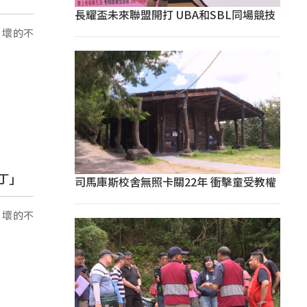
長耀盃未來聯盟開打 UBA和SBL同場競技
，壞的不
丁」
司馬庫斯校舍無照卡關22年 衝擊童受教權
，壞的不