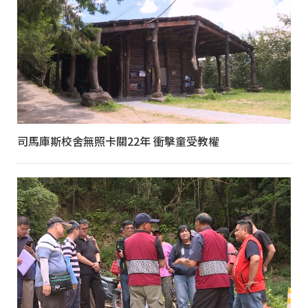
司馬庫斯校舍無照卡關22年 衝擊童受教權