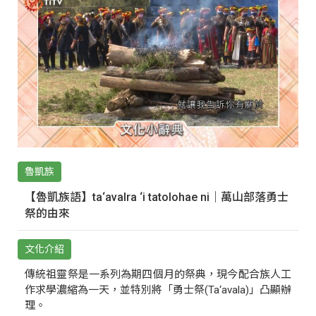
魯凱族
【魯凱族語】ta‘avalra ‘i tatolohae ni｜萬山部落勇士
祭的由來
文化介紹
傳統祖靈祭是一系列為期四個月的祭典，現今配合族人工
作求學濃縮為一天，並特別將「勇士祭(Ta‘avala)」凸顯辦
理。