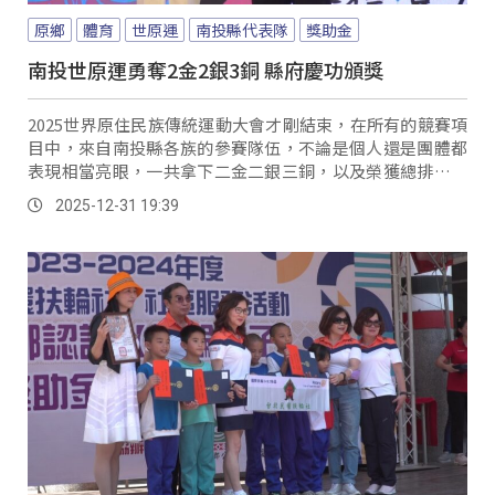
原鄉
體育
世原運
南投縣代表隊
獎助金
南投世原運勇奪2金2銀3銅 縣府慶功頒獎
2025世界原住民族傳統運動大會才剛結束，在所有的競賽項
目中，來自南投縣各族的參賽隊伍，不論是個人還是團體都
表現相當亮眼，一共拿下二金二銀三銅，以及榮獲總排行榜
第二名的殊榮；不過這樣的成績並非僥倖，因為身手不凡的
2025-12-31 19:39
背後，大家都曾有辛勤努力的背景故事。