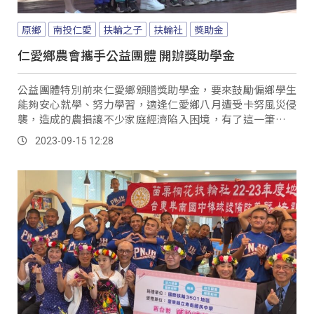
原鄉
南投仁愛
扶輪之子
扶輪社
獎助金
仁愛鄉農會攜手公益團體 開辦獎助學金
公益團體特別前來仁愛鄉頒贈獎助學金，要來鼓勵偏鄉學生
能夠安心就學、努力學習，適逢仁愛鄉八月遭受卡努風災侵
襲，造成的農損讓不少家庭經濟陷入困境，有了這一筆獎助
學金，多少也減輕了學生家庭的經濟負擔。
2023-09-15 12:28