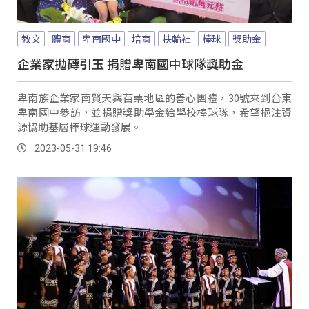
教文
體育
卑南國中
培育
扶輪社
棒球
獎助金
企業家拋磚引玉 捐贈卑南國中球隊獎助金
卑南族企業家南賢天與苗栗地區的善心團體，30號來到台東
卑南國中參訪，並捐贈獎助學金給學校棒球隊，希望挹注資
源協助基層棒球運動發展。
2023-05-31 19:46