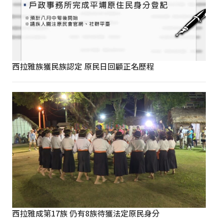
西拉雅族獲民族認定 原民日回顧正名歷程
西拉雅成第17族 仍有8族待獲法定原民身分