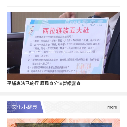
平埔專法已施行 原民身分法暫緩審查
文化小辭典