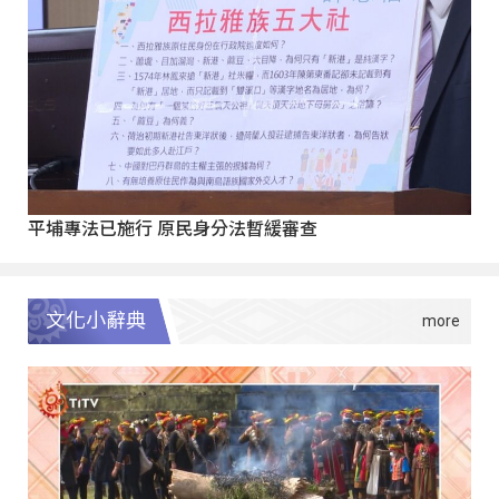
平埔專法已施行 原民身分法暫緩審查
文化小辭典