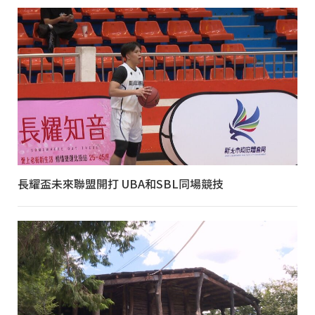
長耀盃未來聯盟開打 UBA和SBL同場競技