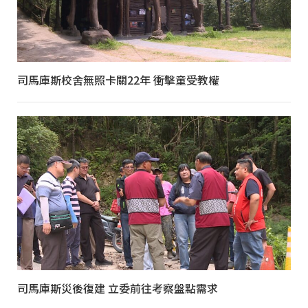
司馬庫斯校舍無照卡關22年 衝擊童受教權
司馬庫斯災後復建 立委前往考察盤點需求