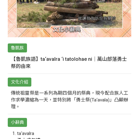
魯凱族
【魯凱族語】ta‘avalra ‘i tatolohae ni｜萬山部落勇士
祭的由來
文化介紹
傳統祖靈祭是一系列為期四個月的祭典，現今配合族人工
作求學濃縮為一天，並特別將「勇士祭(Ta‘avala)」凸顯辦
理。
小辭典
ta‘avalra