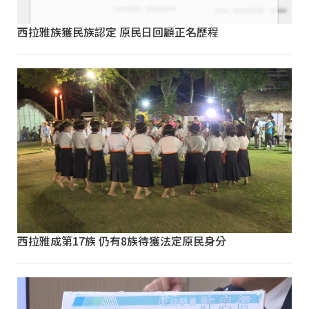
西拉雅族獲民族認定 原民日回顧正名歷程
西拉雅成第17族 仍有8族待獲法定原民身分