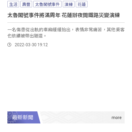
生活
壽豐
太魯閣號事件
演練
花蓮
太魯閣號事件將滿周年 花蓮辦夜間鐵路災變演練
一名傷患從出軌的車廂緩緩抬出，表情非常痛苦，其他乘客
也依續被帶出隧道。
2022-03-30 19:12
最新新聞