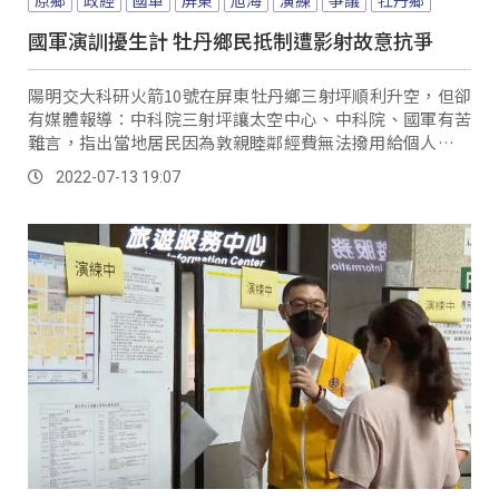
國軍演訓擾生計 牡丹鄉民抵制遭影射故意抗爭
陽明交大科研火箭10號在屏東牡丹鄉三射坪順利升空，但卻
有媒體報導：中科院三射坪讓太空中心、中科院、國軍有苦
難言，指出當地居民因為敦親睦鄰經費無法撥用給個人，因
此過去經常聽聞有居民抗爭等內容，對此報導內容，旭海族
2022-07-13 19:07
人大表不滿，認為與大部分事實不符，也影射居民想要更
多，決定要出面對外說清楚。