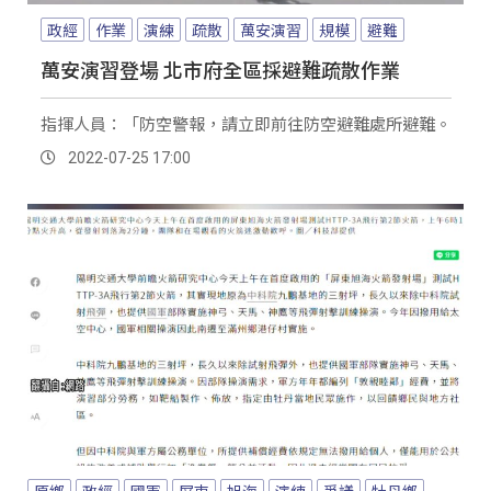
政經
作業
演練
疏散
萬安演習
規模
避難
萬安演習登場 北市府全區採避難疏散作業
指揮人員：「防空警報，請立即前往防空避難處所避難。
2022-07-25 17:00
原鄉
政經
國軍
屏東
旭海
演練
爭議
牡丹鄉