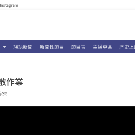
Instagram
族語新聞
新聞性節目
節目表
主播專區
歷史上
散作業
家榮