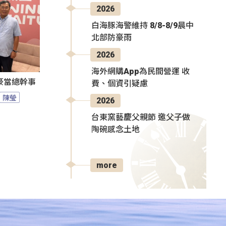
2026
白海豚海警維持 8/8-8/9晨中
北部防豪雨
2026
海外網購App為民間營運 收
豪當總幹事
費、個資引疑慮
陳瑩
2026
台東窯藝慶父親節 邀父子做
陶碗感念土地
more