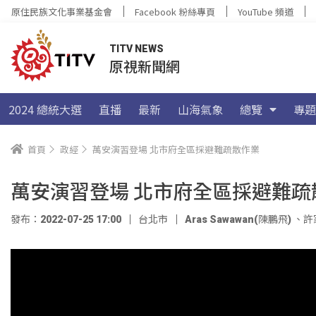
原住民族文化事業基金會
Facebook 粉絲專頁
YouTube 頻道
TITV NEWS
原視新聞網
2024 總統大選
直播
最新
山海氣象
總覽
專題
首頁
政經
萬安演習登場 北市府全區採避難疏散作業
萬安演習登場 北市府全區採避難疏
發布：2022-07-25 17:00
台北市
Aras Sawawan(陳鵬飛)
、
許