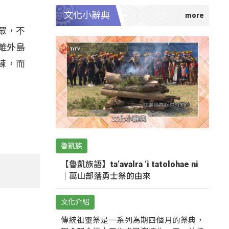
文化小辭典
眾，不
離外島
練，而
魯凱族
【魯凱族語】ta‘avalra ‘i tatolohae ni
｜萬山部落勇士祭的由來
文化介紹
傳統祖靈祭是一系列為期四個月的祭典，