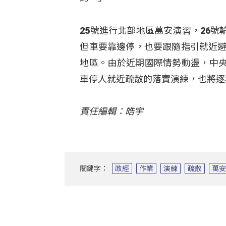
25號進行北部地區萬安演習，26
但車要靠邊停，也要跟隨指引就近避
地區。由於近期國際情勢動盪，中
車停人就近疏散的落實演練，也將逐
責任編輯：皓宇
關鍵字：
政經
作業
演練
疏散
萬