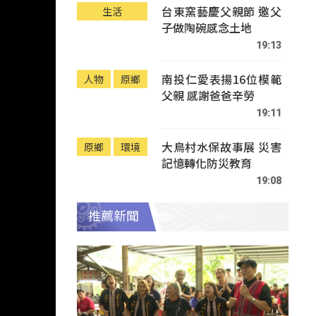
台東窯藝慶父親節 邀父
生活
子做陶碗感念土地
19:13
南投仁愛表揚16位模範
人物
原鄉
父親 感謝爸爸辛勞
19:11
大鳥村水保故事展 災害
原鄉
環境
記憶轉化防災教育
19:08
推薦新聞