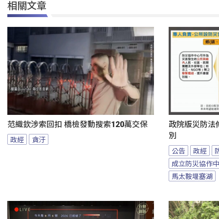
相關文章
范織欽涉索回扣 橋檢發動搜索120萬交保
政院版災防法
別
政經
貪汙
公告
政經
成立防災協作
馬太鞍堰塞湖