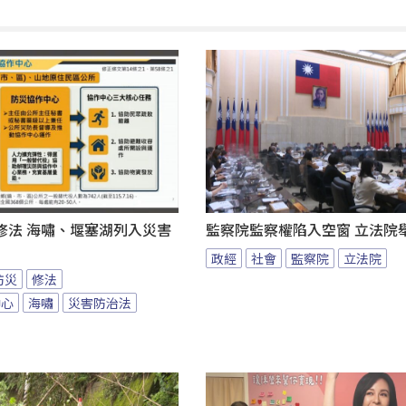
修法 海嘯、堰塞湖列入災害
監察院監察權陷入空窗 立法院
政經
社會
監察院
立法院
防災
修法
中心
海嘯
災害防治法