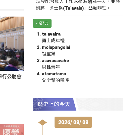
現今配合族人工作求學濃縮為一天，並特
別將「勇士祭(Ta‘avala)」凸顯辦理。
小辭典
ta‘avalra
勇士成年禮
molapangolai
祖靈祭
asavasavahe
男性青年
atamatama
舉行公聽會
父字輩的稱呼
歷史上的今天
2026/ 08/ 08