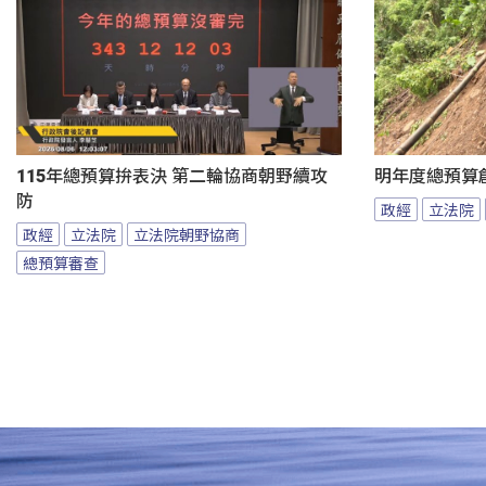
115年總預算拚表決 第二輪協商朝野續攻
明年度總預算
防
政經
立法院
政經
立法院
立法院朝野協商
總預算審查