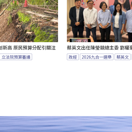
創新高 原民預算分配引關注
蔡英文出任陳瑩競總主委 劉櫂
立法院預算審議
政經
2026九合一選舉
蔡英文