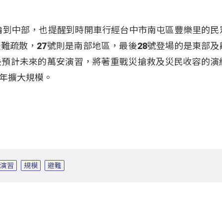
號輪到中部，也提醒到時開車行經台中市南屯區豐樂里的民
難疏散，27號則是南部地區，最後28號登場的是東部及
央預計未來的萬安演習，將著重戰災搶救及災民收容的演
年擴大規模。
安演習
規模
避難