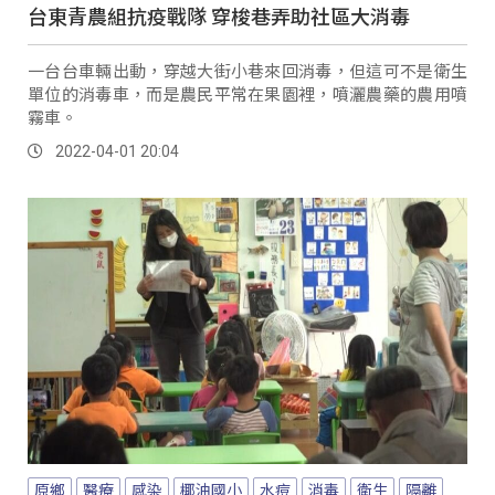
台東青農組抗疫戰隊 穿梭巷弄助社區大消毒
一台台車輛出動，穿越大街小巷來回消毒，但這可不是衛生
單位的消毒車，而是農民平常在果園裡，噴灑農藥的農用噴
霧車。
2022-04-01 20:04
原鄉
醫療
感染
椰油國小
水痘
消毒
衛生
隔離