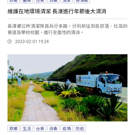
維護在地環境清潔 長濱進行年節後大清消
長濱鄉公所清潔隊員兵分多路，分別前往到各部落、社區的
巷道及學校校園，進行全面性的清消。
2023-02-01 19:24
原鄉
生活
台東
消毒
疫情
防疫