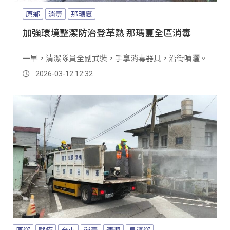
原鄉
消毒
那瑪夏
加強環境整潔防治登革熱 那瑪夏全區消毒
一早，清潔隊員全副武裝，手拿消毒器具，沿街噴灑。
2026-03-12 12:32
原鄉
醫療
台東
消毒
清潔
長濱鄉