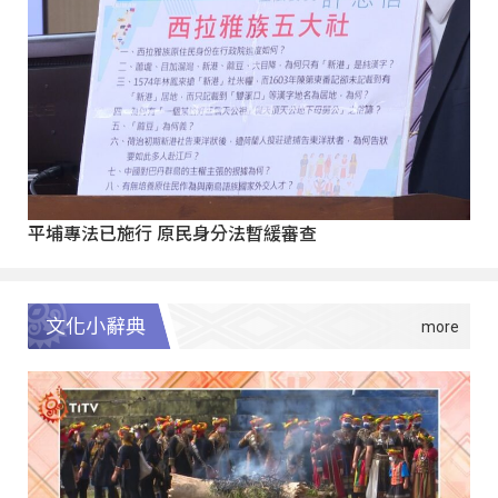
平埔專法已施行 原民身分法暫緩審查
文化小辭典