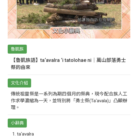
魯凱族
【魯凱族語】ta‘avalra ‘i tatolohae ni｜萬山部落勇士
祭的由來
文化介紹
傳統祖靈祭是一系列為期四個月的祭典，現今配合族人工
作求學濃縮為一天，並特別將「勇士祭(Ta‘avala)」凸顯辦
理。
小辭典
ta‘avalra