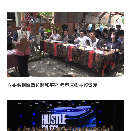
立委偕相關單位赴和平區 考察原鄉長照營運