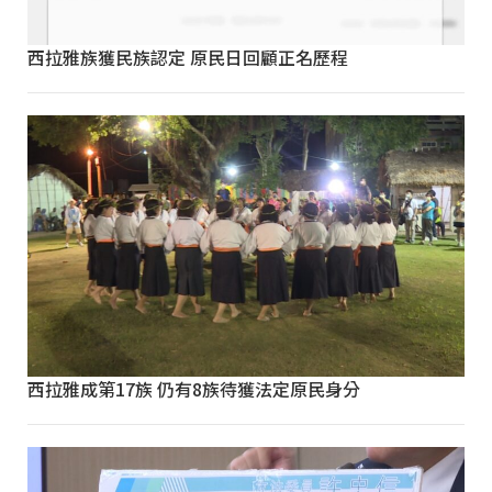
西拉雅族獲民族認定 原民日回顧正名歷程
西拉雅成第17族 仍有8族待獲法定原民身分