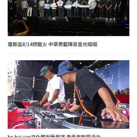
瓊斯盃8/14燃戰火 中華男籃陣容星光熠熠
ho hai yan文化節街舞展演 秀青年創意活力