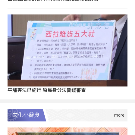
平埔專法已施行 原民身分法暫緩審查
文化小辭典