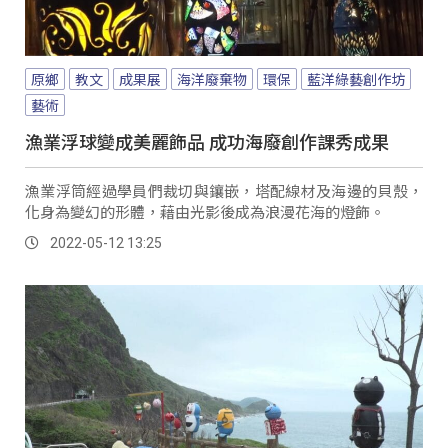
原鄉
教文
成果展
海洋廢棄物
環保
藍洋綠藝創作坊
藝術
漁業浮球變成美麗飾品 成功海廢創作課秀成果
漁業浮筒經過學員們裁切與鑲嵌，塔配線材及海邊的貝殼，
化身為變幻的形體，藉由光影後成為浪漫花海的燈飾。
2022-05-12 13:25