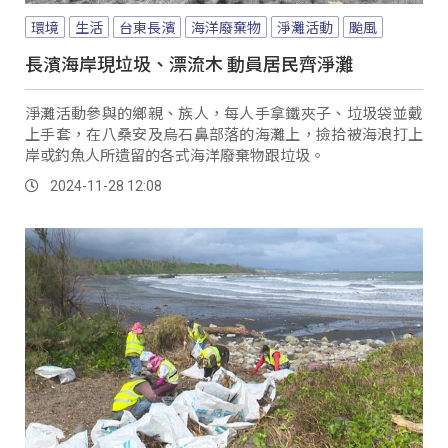
環境
生活
台東長濱
海洋廢棄物
淨灘活動
颱風
長濱海岸現垃圾、漂流木 動員居民齊淨灘
淨灘活動參與的鄉親、族人，每人手拿鐵夾子、垃圾袋並戴
上手套，在八桑安及烏石鼻部落的海灘上，撿拾被海浪打上
岸或釣魚人所遺留的各式海洋廢棄物跟垃圾。
2024-11-28 12:08