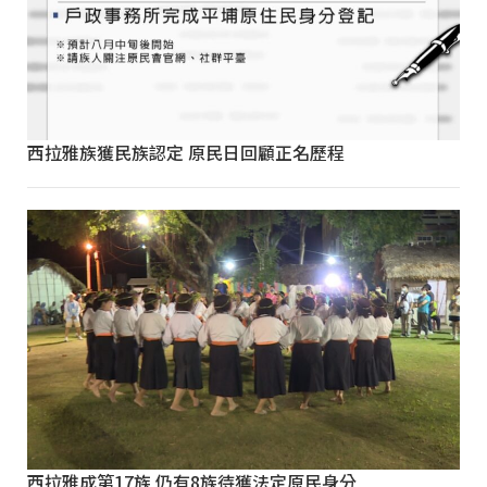
西拉雅族獲民族認定 原民日回顧正名歷程
西拉雅成第17族 仍有8族待獲法定原民身分