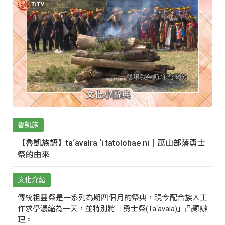
魯凱族
【魯凱族語】ta‘avalra ‘i tatolohae ni｜萬山部落勇士
祭的由來
文化介紹
傳統祖靈祭是一系列為期四個月的祭典，現今配合族人工
作求學濃縮為一天，並特別將「勇士祭(Ta‘avala)」凸顯辦
理。