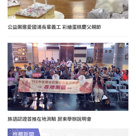
公益團邀愛國浦長輩義工 彩繪蛋糕慶父親節
族語認證首推在地測驗 屏東舉辦說明會
推薦新聞