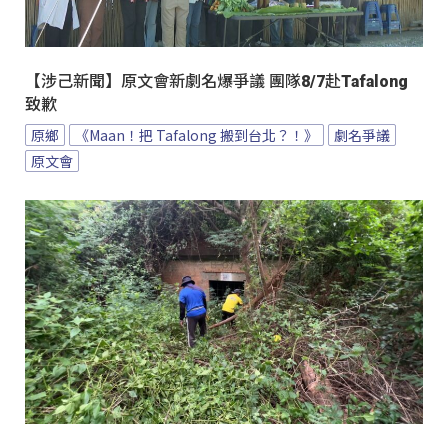
【涉己新聞】原文會新劇名爆爭議 團隊8/7赴Tafalong
致歉
原鄉
《Maan！把 Tafalong 搬到台北？！》
劇名爭議
原文會