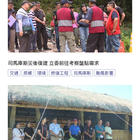
司馬庫斯災後復建 立委前往考察盤點需求
交通
原鄉
環境
修復工程
司馬庫斯
颱風影響