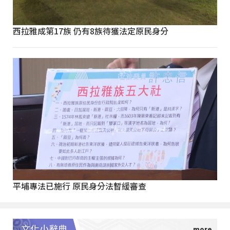
西拉雅成第17族 仍有8族待獲法定原民身分
平埔專法已施行 原民身分法暫緩審查
文化小辭典