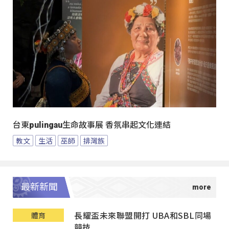
台東pulingau生命故事展 香氛串起文化連結
教文
生活
巫師
排灣族
最新新聞
長耀盃未來聯盟開打 UBA和SBL同場
體育
競技