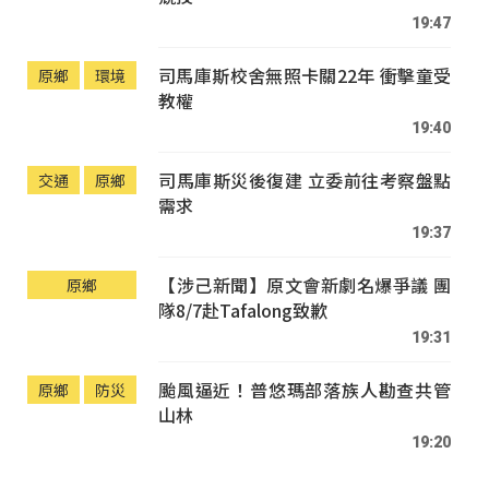
19:47
司馬庫斯校舍無照卡關22年 衝擊童受
原鄉
環境
教權
19:40
司馬庫斯災後復建 立委前往考察盤點
交通
原鄉
需求
19:37
【涉己新聞】原文會新劇名爆爭議 團
原鄉
隊8/7赴Tafalong致歉
19:31
颱風逼近！普悠瑪部落族人勘查共管
原鄉
防災
山林
19:20