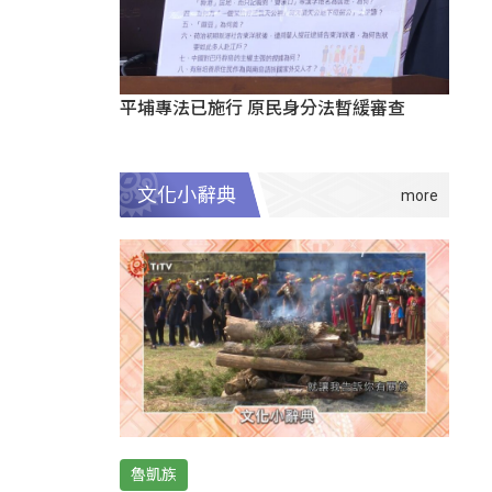
平埔專法已施行 原民身分法暫緩審查
文化小辭典
魯凱族