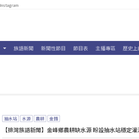
Instagram
族語新聞
新聞性節目
節目表
主播專區
歷史上
抽水站
水源
農耕
金鋒
【排灣族語新聞】金峰鄉農耕缺水源 盼設抽水站穩定灌