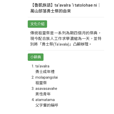
【魯凱族語】ta‘avalra ‘i tatolohae ni｜
萬山部落勇士祭的由來
文化介紹
傳統祖靈祭是一系列為期四個月的祭典，
現今配合族人工作求學濃縮為一天，並特
別將「勇士祭(Ta‘avala)」凸顯辦理。
小辭典
ta‘avalra
勇士成年禮
molapangolai
祖靈祭
asavasavahe
男性青年
atamatama
父字輩的稱呼