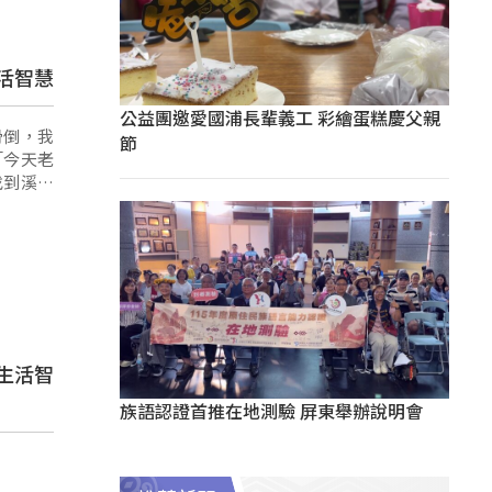
活智慧
公益團邀愛國浦長輩義工 彩繪蛋糕慶父親
會滑倒，我
節
「今天老
找到溪流
生活智
族語認證首推在地測驗 屏東舉辦說明會