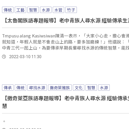
傳統
工藝
智慧
水源
水管
竹子
【太魯閣族語專題報導】老中青族人尋水源 經驗傳承生
Tmpusu alang Kasiwsiwan陳清一表示，「大家小心走，擔心
就知道，年輕人就是不會走山上的路，要多加磨練！」他還說：
中青三代一起上山，為要傳承早期長輩尋找水源的傳統智慧，能
才能找到水源。
2022-03-10 11:30
傳承
傳統
尋找水源
撒奇萊雅族
文化
智慧
水源
【撒奇萊亞族語專題報導】老中青族人尋水源 經驗傳承
慧
。