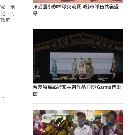
法治國小辦棒球交流賽 4縣市隊伍共襄盛
原鄉土地
舉
水池，而
望政府在
台澳原民藝術家共創作品 同登Garma音樂
節
多。