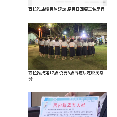
西拉雅族獲民族認定 原民日回顧正名歷程
西拉雅成第17族 仍有8族待獲法定原民身
分