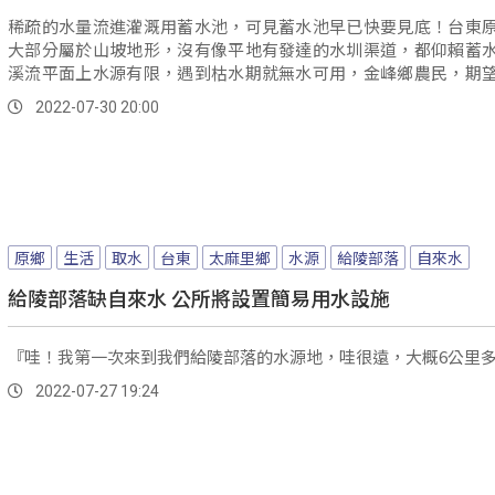
稀疏的水量流進灌溉用蓄水池，可見蓄水池早已快要見底！台東
大部分屬於山坡地形，沒有像平地有發達的水圳渠道，都仰賴蓄
溪流平面上水源有限，遇到枯水期就無水可用，金峰鄉農民，期
太麻里溪...。
2022-07-30 20:00
原鄉
生活
取水
台東
太麻里鄉
水源
給陵部落
自來水
給陵部落缺自來水 公所將設置簡易用水設施
『哇！我第一次來到我們給陵部落的水源地，哇很遠，大概6公里
2022-07-27 19:24