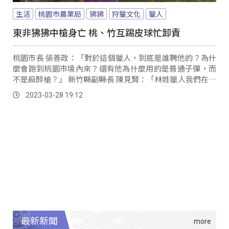
生活
桃園市農業局
狒狒
狩獵文化
獵人
東非狒狒中槍身亡 桃、竹互踢皮球忙卸責
桃園市長 張善政：「對於這個獵人，到底是誰聘他的？為什
麼會跑到桃園市境內來？還有他為什麼用的是普通子彈，而
不是麻醉槍？」 新竹縣副縣長 陳見賢：「林姓獵人我們在跟
他聯絡的時候，請求詢問他的時候，結果他已經在狒狒的案
2023-03-28 19:12
發現場，你說我們怎麼授權，我們根本連見過都還沒見過，
連談都還沒談。
最新新聞