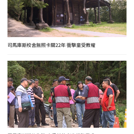
司馬庫斯校舍無照卡關22年 衝擊童受教權