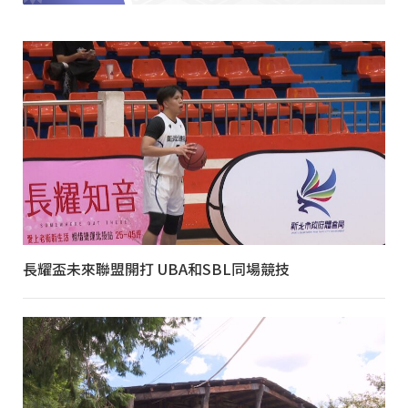
長耀盃未來聯盟開打 UBA和SBL同場競技