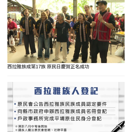
西拉雅族成第17族 原民日慶賀正名成功