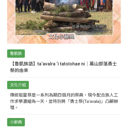
魯凱族
【魯凱族語】ta‘avalra ‘i tatolohae ni｜萬山部落勇士
祭的由來
文化介紹
傳統祖靈祭是一系列為期四個月的祭典，現今配合族人工
作求學濃縮為一天，並特別將「勇士祭(Ta‘avala)」凸顯辦
理。
小辭典