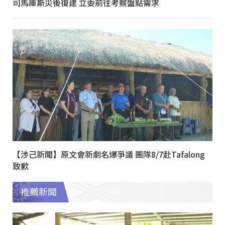
司馬庫斯災後復建 立委前往考察盤點需求
【涉己新聞】原文會新劇名爆爭議 團隊8/7赴Tafalong
致歉
推薦新聞