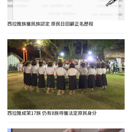
西拉雅族獲民族認定 原民日回顧正名歷程
西拉雅成第17族 仍有8族待獲法定原民身分