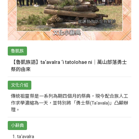
魯凱族
【魯凱族語】ta‘avalra ‘i tatolohae ni｜萬山部落勇士
祭的由來
文化介紹
傳統祖靈祭是一系列為期四個月的祭典，現今配合族人工
作求學濃縮為一天，並特別將「勇士祭(Ta‘avala)」凸顯辦
理。
小辭典
ta‘avalra