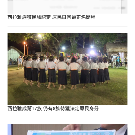
西拉雅族獲民族認定 原民日回顧正名歷程
西拉雅成第17族 仍有8族待獲法定原民身分