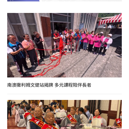
南澳撒利姆文健站揭牌 多元課程陪伴長者