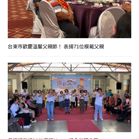
台東市歡慶溫馨父親節！ 表揚71位模範父親