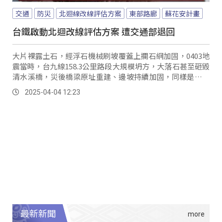
交通
防災
北迴線改線評估方案
東部路廊
蘇花安計畫
台鐵啟動北迴改線評估方案 遭交通部退回
大片裸露土石，經浮石機械刷坡覆蓋上攔石網加固，0403地
震當時，台九線158.3公里路段大規模坍方，大落石甚至砸毀
清水溪橋，災後橋梁原址重建、邊坡持續加固，同樣是重災
區的「和平路段」，攔石網和攔石牆也都建置完畢，兩地的
2025-04-04 12:23
「落石告警系統」也都已上線測試；0403地震當中前後都有
巨大落石直接掉落，後公路局就建置了落石告警系統，一旦
偵測到落石就會啟動相關的應變措施。
最新新聞