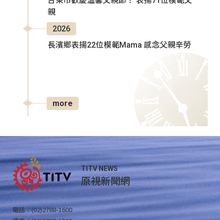
台東市歡慶溫馨父親節！ 表揚71位模範父
親
2026
長濱鄉表揚22位模範Mama 感念父親辛勞
more
TITV NEWS
原視新聞網
電話：(02)2788-1600