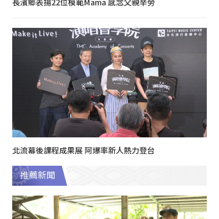
長濱鄉表揚22位模範Mama 感念父親辛勞
北流幕後課程成果展 阿爆率新人熱力登台
推薦新聞