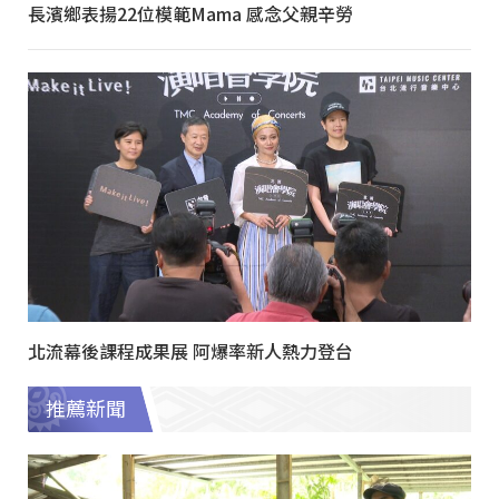
長濱鄉表揚22位模範Mama 感念父親辛勞
北流幕後課程成果展 阿爆率新人熱力登台
推薦新聞