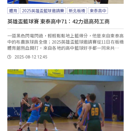
體育
2025英雄盃籃球邀請賽
新北板橋
東泰高中
英雄盃籃球賽 東泰高中71：42力退高苑工商
一道黑色閃電閃過，輕輕鬆鬆地上籃得分，他是來自東泰高
中的布農族球員全億；2025英雄盃籃球邀請賽從11日在板橋
體育館熱血開打，來自各地的高中籃球好手都一同來共襄盛
舉。
2025-08-12 12:45