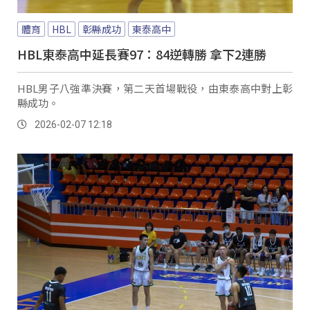
體育
HBL
彰縣成功
東泰高中
HBL東泰高中延長賽97：84逆轉勝 拿下2連勝
HBL男子八強準決賽，第二天首場戰役，由東泰高中對上彰
縣成功。
2026-02-07 12:18