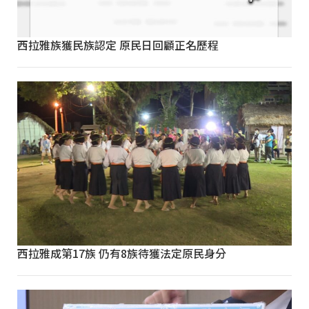
西拉雅族獲民族認定 原民日回顧正名歷程
西拉雅成第17族 仍有8族待獲法定原民身分