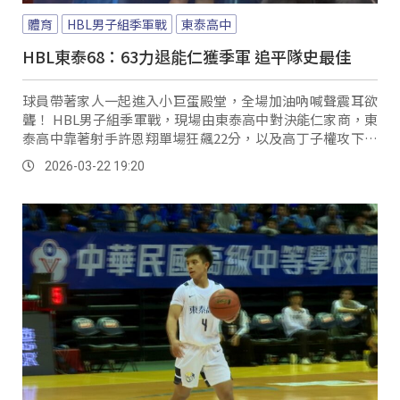
體育
HBL男子組季軍戰
東泰高中
HBL東泰68：63力退能仁獲季軍 追平隊史最佳
球員帶著家人一起進入小巨蛋殿堂，全場加油吶喊聲震耳欲
聾！ HBL男子組季軍戰，現場由東泰高中對決能仁家商，東
泰高中靠著射手許恩翔單場狂飆22分，以及高丁子權攻下生
涯新高19分的火力支援，東泰頂住末節一度被追到一分差的
2026-03-22 19:20
壓力，終場以68比63擊敗能仁，奪下隊史最佳第三名，也讓
身兼教練的父親高丁國柱在賽後流露出滿滿感動。