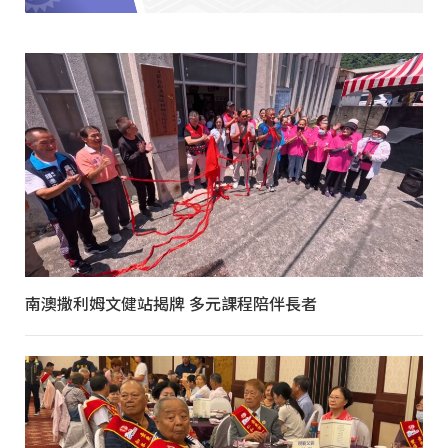
南澳撒利姆文健站揭牌 多元課程陪伴長者