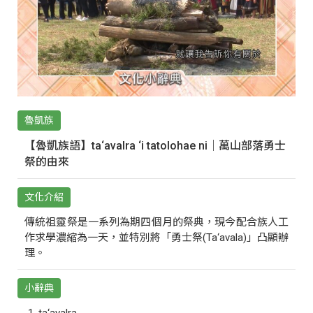
魯凱族
【魯凱族語】ta‘avalra ‘i tatolohae ni｜萬山部落勇士
祭的由來
文化介紹
傳統祖靈祭是一系列為期四個月的祭典，現今配合族人工
作求學濃縮為一天，並特別將「勇士祭(Ta‘avala)」凸顯辦
理。
小辭典