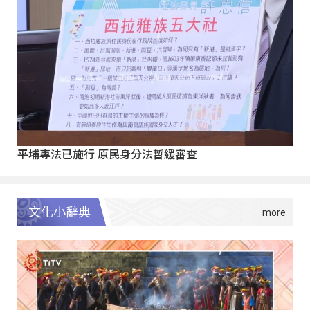
平埔專法已施行 原民身分法暫緩審查
文化小辭典