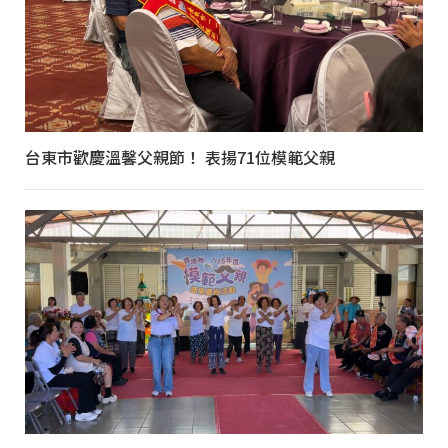
台東市歡慶溫馨父親節！ 表揚71位模範父親