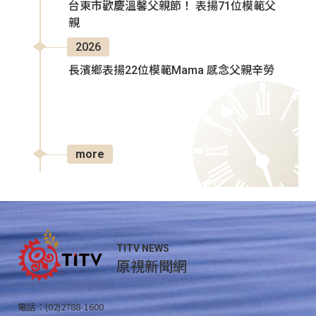
台東市歡慶溫馨父親節！ 表揚71位模範父
親
2026
長濱鄉表揚22位模範Mama 感念父親辛勞
more
TITV NEWS
原視新聞網
電話：(02)2788-1600