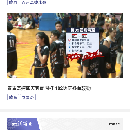
體育
泰青盃籃球賽
泰青盃連四天宜蘭開打 102隊伍熱血較勁
體育
泰青盃
最新新聞