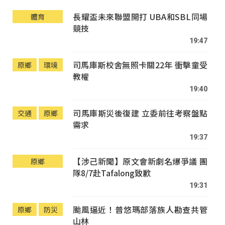
長耀盃未來聯盟開打 UBA和SBL同場
體育
競技
19:47
司馬庫斯校舍無照卡關22年 衝擊童受
原鄉
環境
教權
19:40
司馬庫斯災後復建 立委前往考察盤點
交通
原鄉
需求
19:37
【涉己新聞】原文會新劇名爆爭議 團
原鄉
隊8/7赴Tafalong致歉
19:31
颱風逼近！普悠瑪部落族人勘查共管
原鄉
防災
山林