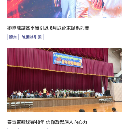
獅隊陳鏞基季後引退 8月返台東辦系列賽
體育
陳鏞基引退
泰青盃籃球賽40年 信仰凝聚族人向心力