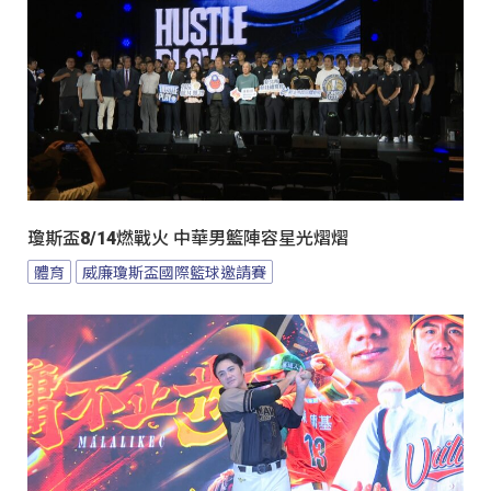
瓊斯盃8/14燃戰火 中華男籃陣容星光熠熠
體育
威廉瓊斯盃國際籃球邀請賽