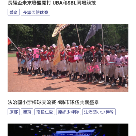
長耀盃未來聯盟開打 UBA和SBL同場競技
體育
長耀盃籃球賽
法治國小辦棒球交流賽 4縣市隊伍共襄盛舉
原鄉
體育
南投仁愛
原鄉少棒隊
法治國小少棒隊