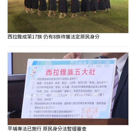
西拉雅成第17族 仍有8族待獲法定原民身分
平埔專法已施行 原民身分法暫緩審查