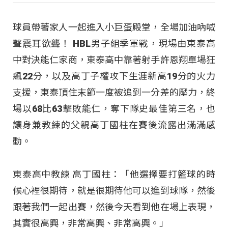
球員帶著家人一起進入小巨蛋殿堂，全場加油吶喊
聲震耳欲聾！ HBL男子組季軍戰，現場由東泰高
中對決能仁家商，東泰高中靠著射手許恩翔單場狂
飆22分，以及高丁子權攻下生涯新高19分的火力
支援，東泰頂住末節一度被追到一分差的壓力，終
場以68比63擊敗能仁，奪下隊史最佳第三名，也
讓身兼教練的父親高丁國柱在賽後流露出滿滿感
動。
東泰高中教練 高丁國柱：「他選擇要打籃球的時
候心裡很期待，就是很期待他可以進到球隊，然後
跟著我們一起出賽，然後今天看到他在場上表現，
其實很高興，非常高興、非常高興。」