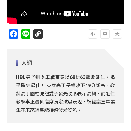
Facebook
Line
A
A
A
大綱
HBL男子組季軍戰東泰以68比63擊敗能仁，追
平隊史最佳！ 東泰高丁子權攻下19分新高，教
練高丁國柱見證愛子發光哽咽表示高興，而能仁
教練李正豪則高度肯定球員表現，祝福高三畢業
生在未來舞臺能接續發光發熱。