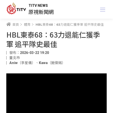
TITV NEWS
原視新聞網
首頁
體育
HBL東泰68：63力退能仁獲季軍 追平隊史最佳
HBL東泰68：63力退能仁獲季
軍 追平隊史最佳
發布：2026-03-22 19:20
臺北市
Aniw（李星儀）
、
Kawa（施俊銘）