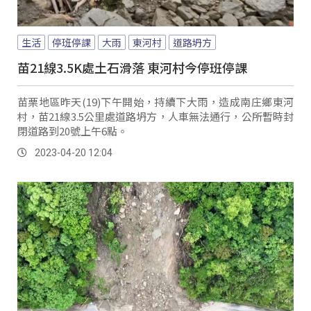
生活
停班停課
大雨
東河村
道路坍方
苗21線3.5K處土石滑落 東河村今停班停課
苗栗地區昨天(19)下午開始，持續下大雨，造成南庄鄉東河
村，苗21線3.5公里處道路坍方，人車無法通行，公所暫時封
閉道路到20號上午6點。
2023-04-20 12:04