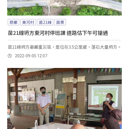
原鄉
東河村
苗21線
苗栗
苗21線坍方東河村停班課 道路估下午可搶通
苗21線坍方最嚴重災區，是位在3.5公里處，落石大量坍方。
2022-09-05 12:07