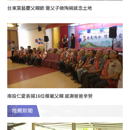
台東窯藝慶父親節 邀父子做陶碗感念土地
南投仁愛表揚16位模範父親 感謝爸爸辛勞
推薦新聞