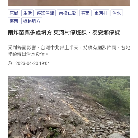
原鄉
生活
停班停課
南投仁愛
春雨
東河村
淹水
豪雨
道路坍方
雨炸苗栗多處坍方 東河村停班課、泰安鄉停課
受到鋒面影響，台灣中北部上半天，持續有劇烈降雨，各地
陸續傳出淹水災情。
2023-04-20 19:04