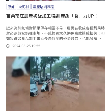
原鄉
東河村
農產培訓課程
苗栗南庄農產初級加工培訓 產銷「食」力UP！
近來炎熱氣候對蔬果保存相當不易，農民在收成各種蔬果時
就必須趕緊銷往市場，不能擱置太久避免衰敗造成損失；但
如果透過食品加工來延長農特產的邊際效益，也能發揮更好
的經濟價值、減少氣候帶來的損失，課程講師就以水蜜桃為
2024-06-25 19:22
例，讓大家了解食品加工的好處。