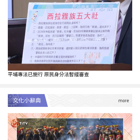
平埔專法已施行 原民身分法暫緩審查
文化小辭典