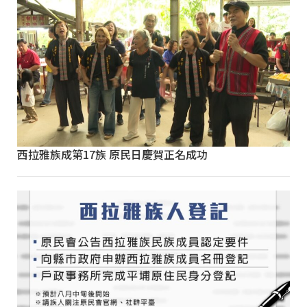
西拉雅族成第17族 原民日慶賀正名成功