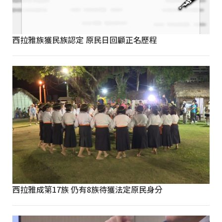
西拉雅族獲民族認定 原民日回顧正名歷程
西拉雅成第17族 仍有8族待獲法定原民身分