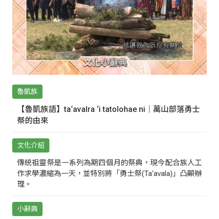
魯凱族
【魯凱族語】ta‘avalra ‘i tatolohae ni｜萬山部落勇士
祭的由來
文化介紹
傳統祖靈祭是一系列為期四個月的祭典，現今配合族人工
作求學濃縮為一天，並特別將「勇士祭(Ta‘avala)」凸顯辦
理。
小辭典