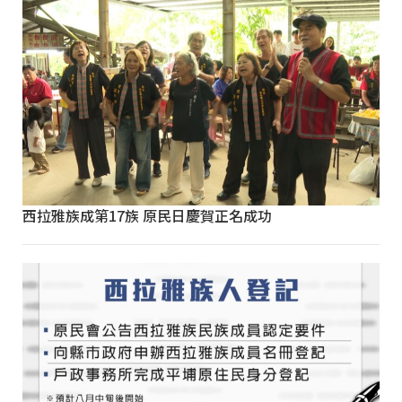
西拉雅族成第17族 原民日慶賀正名成功