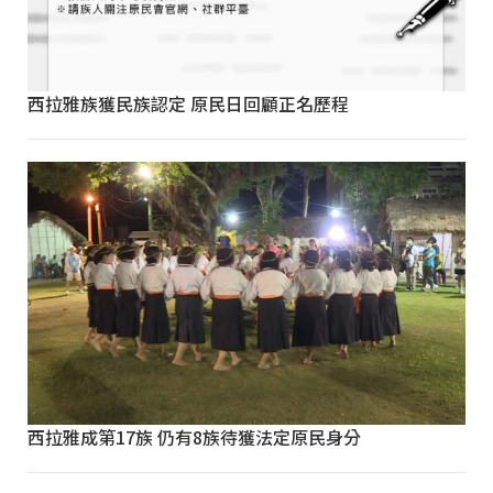
西拉雅族獲民族認定 原民日回顧正名歷程
西拉雅成第17族 仍有8族待獲法定原民身分