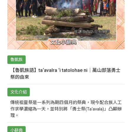
魯凱族
【魯凱族語】ta‘avalra ‘i tatolohae ni｜萬山部落勇士
祭的由來
文化介紹
傳統祖靈祭是一系列為期四個月的祭典，現今配合族人工
作求學濃縮為一天，並特別將「勇士祭(Ta‘avala)」凸顯辦
理。
小辭典