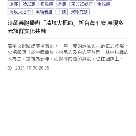
原鄉
哈尼族
布農族
彝族
東方狂歡節
泰雅族
清境火把節
滇緬義胞
白族
賽德克族
滇緬義胞舉辦「清境火把節」祈台灣平安 展現多
元族群文化共融
高舉火把點燃廣場篝火，一年一度的清境火把節正式登場，
火把節源自於中國彝族、哈尼族及白族等族群，其中以彝族
人為主，並視為新年，而熱鬧的過節氣氛，也在國際上被稱
為「東方狂歡節」，藉由熊熊烈焰象徵部落團結齊心，希望
2021-10-30 20:35
驅趕壞運，祈求平安 身為彝族的南投縣雲南同鄉會理事長魯
文印介紹：「在雲南我們老家火把節是在，農曆六月在國曆
七月的時候，但是我們在清境由於我們在六七月，是我們正
農忙最沒有空的時間，所以我們在清境所辦的火把節，主要
是做一個傳承，年輕的一輩更能夠記起來，我們的祖先是從
雲南過來的，在台灣落地生根。