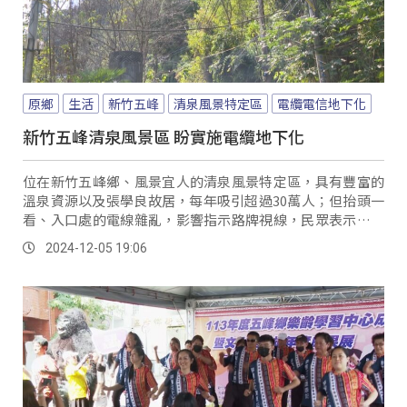
原鄉
生活
新竹五峰
清泉風景特定區
電纜電信地下化
新竹五峰清泉風景區 盼實施電纜地下化
位在新竹五峰鄉、風景宜人的清泉風景特定區，具有豐富的
溫泉資源以及張學良故居，每年吸引超過30萬人；但抬頭一
看、入口處的電線雜亂，影響指示路牌視線，民眾表示觀感
不佳，而且如果遇到風災，搖搖欲墜的電線，可能造成民眾
2024-12-05 19:06
用路安全疑慮。