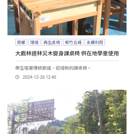
原鄉
環境
再生桌椅
新竹五峰
永續利用
大鹿林道林災木變身課桌椅 供在地學童使用
學生唱著傳統歌謠，迎接新的課桌椅。
2024-12-26 12:40