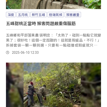
深度
五月桃
新竹五峰
極端氣候
猴害嚴重
五峰甜桃正當時 猴害問題嚴重傷腦筋
五峰鄉和平部落果農 張明忠：「太熟了，碰到一點點它就變
黑了；很好吃！這個一定超甜的！這就是瑕疵品，不行！」
拆掉套袋一顆一顆挑選，只要有一點碰撞或瑕疵就只能淘
汰，大約每挑選十顆就會有三顆因瑕疵遭到淘汰；從採果、
2025-06-10 12:33
挑選、裝盒，全都是族人全手工完成。