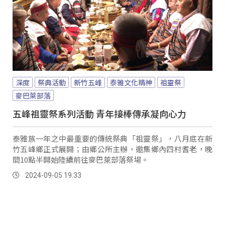
深度
祭典活動
新竹五峰
泰雅文化精神
祖靈祭
麥巴萊部落
五峰祖靈祭系列活動 青年接棒傳承凝向心力
泰雅族一年之中最重要的傳統祭典「祖靈祭」，八月底在新
竹五峰鄉正式展開；由鄉公所主辦，邀集鄉內四村耆老，晚
間10點半開始陸續前往麥巴萊部落祭場。
2024-09-05 19:33