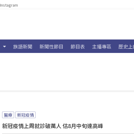
Instagram
族語新聞
新聞性節目
節目表
主播專區
歷史上
醫療
新冠疫情
新冠疫情上周就診破萬人 估8月中旬達高峰