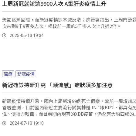
上周新冠就診逾9900人次 A型肝炎疫情上升
天氣逐漸回暖，而新冠疫情卻不減反增；疾管署指出，上周門急
次來到9千9百多人次，相較前一周的5千多人次上升近2倍。
2025-05-13 19:34
醫療
新冠疫情
新冠確診持斷升高 「類流感」症狀須多加注意
新冠疫情持續升溫，國內上周新增99例死亡個案，較前一周增加5
管署監測，目前國內新冠主要流行變異株是JN.1跟KP.2，都具有
性、傳播力較佳；而目前國內現有的XBB疫苗，仍然有大約四成的..
2024-07-10 19:10