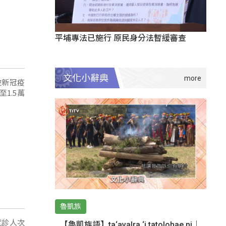
平埔專法已施行 原民身分法暫緩審查
文化小辭典
波新冠疫
1.5萬
魯凱族
就診人次
【魯凱族語】ta‘avalra ‘i tatolohae ni｜