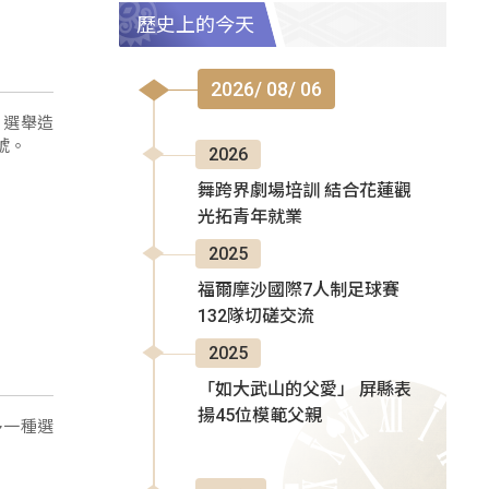
歷史上的今天
2026/ 08/ 06
、選舉造
號。
2026
舞跨界劇場培訓 結合花蓮觀
光拓青年就業
2025
福爾摩沙國際7人制足球賽
132隊切磋交流
2025
「如大武山的父愛」 屏縣表
揚45位模範父親
多一種選