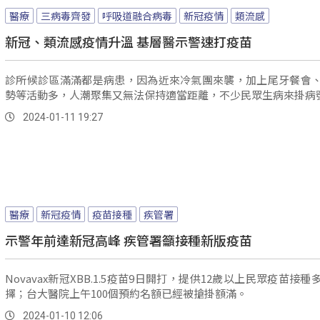
醫療
三病毒齊發
呼吸道融合病毒
新冠疫情
類流感
新冠、類流感疫情升溫 基層醫示警速打疫苗
診所候診區滿滿都是病患，因為近來冷氣團來襲，加上尾牙餐會
勢等活動多，人潮聚集又無法保持適當距離，不少民眾生病來掛病
2024-01-11 19:27
醫療
新冠疫情
疫苗接種
疾管署
示警年前達新冠高峰 疾管署籲接種新版疫苗
Novavax新冠XBB.1.5疫苗9日開打，提供12歲以上民眾疫苗接種
擇；台大醫院上午100個預約名額已經被搶掛額滿。
2024-01-10 12:06