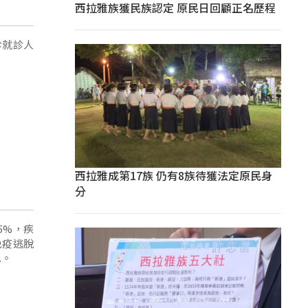
西拉雅族獲民族認定 原民日回顧正名歷程
診就診人
西拉雅成第17族 仍有8族待獲法定原民身
分
5%，疾
免疫逃脫
.。