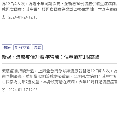
為12.7萬人次，為近十年同期次高，並新增30例流感併發重症病例
感死亡個案；其中最年輕死亡個案為北部20多歲男性，本身有癲
去年12月下旬發病，家人發現他失去意識送醫，檢查研判有肺炎
2024-01-24 12:13
腦病變，住院四周仍不治死亡。
醫療
新冠疫情
流感
新冠、流感疫情升溫 疾管署：估春節前1周高峰
流感疫情持續升溫，上周全台門急診類流感就醫達12.7萬人次，
來同期最高，並新增42例流感併發重症、11例死亡病例；其中年
亡個案為北部7歲女童，本身沒有潛在疾病，去年10月打過流感疫
1月初發病還併發罕見的「急性壞死性腦病變」，病情快速惡化住
2024-01-17 12:08
就不治死亡，成為今年最年輕流感死亡個案。