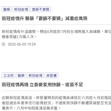
醫療
新冠疫情
要篩不要猜
新冠疫情升 醫籲「要篩不要猜」減重症風險
新冠疫情有升溫趨勢，預估6月底到7月初台灣將進入高峰期，單
機會突破170萬人次。
2025-06-05 19:29
立法院
醫療
新冠疫情
疾管署
新冠疫情再燒 立委憂家用快篩、疫苗不足
近期新冠疫情高漲，疾管署預測的疫情高峰就在六月底七月初階
會超過去年夏季流行疫情狀況；不過家用快篩不斷遭質疑是否充
署表示，六月中旬就能滿足需求量。