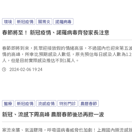
環境
新冠疫情
腸胃炎
諾羅病毒
春節將至！ 新冠疫情、諾羅病毒齊發家長注意
春節即將到來，民眾迎接放假的情緒高漲，不過國內也迎來第五
情的高峰，所幸比預期感染人數低，原先預估每日感染人數為1.2至
人，但是目前實際感染推估不到1萬人。
2024-02-06 19:24
醫療
新冠疫情
流感疫情
特別門診
農曆春節
新冠、流感下周高峰 農曆春節後恐再掀一波
寒流來襲、氣溫驟降，呼吸道病毒威脅也加劇！上周國內類流感