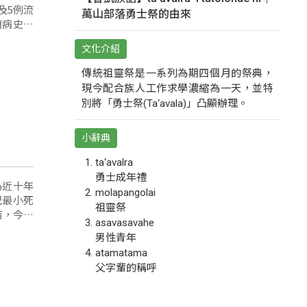
及5例流
萬山部落勇士祭的由來
癇病史，
及缺氧性
文化介紹
傳統祖靈祭是一系列為期四個月的祭典，
現今配合族人工作求學濃縮為一天，並特
別將「勇士祭(Ta‘avala)」凸顯辦理。
小辭典
ta‘avalra
勇士成年禮
為近十年
molapangolai
紀最小死
祖靈祭
苗，今年
asavasavahe
院第四天
男性青年
atamatama
父字輩的稱呼