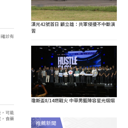
漢光42號首日 顧立雄：共軍侵擾不中斷演
習
日確診有
瓊斯盃8/14燃戰火 中華男籃陣容星光熠熠
段，可能
足，食藥
推薦新聞