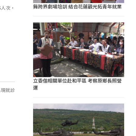
舞跨界劇場培訓 結合花蓮觀光拓青年就業
5人次，
立委偕相關單位赴和平區 考察原鄉長照營
運
出現就診