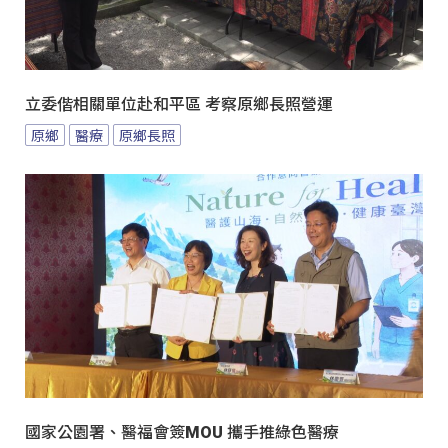
立委偕相關單位赴和平區 考察原鄉長照營運
原鄉
醫療
原鄉長照
國家公園署、醫福會簽MOU 攜手推綠色醫療