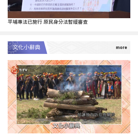
平埔專法已施行 原民身分法暫緩審查
文化小辭典