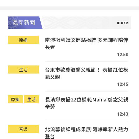
最新新聞
南澳撒利姆文健站揭牌 多元課程陪伴
原鄉
長者
12:50
台東市歡慶溫馨父親節！ 表揚71位模
生活
範父親
12:45
長濱鄉表揚22位模範Mama 感念父親
原鄉
生活
辛勞
12:43
北流幕後課程成果展 阿爆率新人熱力
音樂
登台