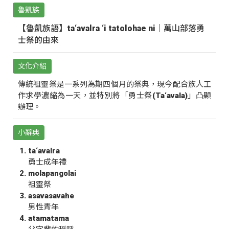
魯凱族
【魯凱族語】ta‘avalra ‘i tatolohae ni｜萬山部落勇
士祭的由來
文化介紹
傳統祖靈祭是一系列為期四個月的祭典，現今配合族人工
作求學濃縮為一天，並特別將「勇士祭(Ta‘avala)」凸顯
辦理。
小辭典
ta‘avalra
勇士成年禮
molapangolai
祖靈祭
asavasavahe
男性青年
atamatama