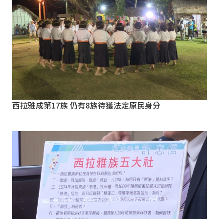
西拉雅成第17族 仍有8族待獲法定原民身分