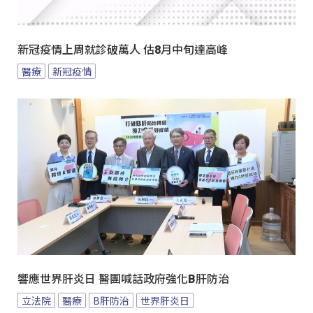
新冠疫情上周就診破萬人 估8月中旬達高峰
醫療
新冠疫情
響應世界肝炎日 醫團喊話政府強化B肝防治
立法院
醫療
B肝防治
世界肝炎日