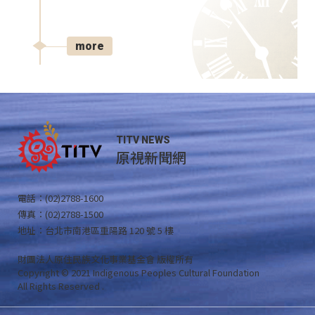
more
TITV NEWS
原視新聞網
電話：(02)2788-1600
傳真：(02)2788-1500
地址：台北市南港區重陽路 120 號 5 樓
財團法人原住民族文化事業基金會 版權所有
Copyright © 2021 Indigenous Peoples Cultural Foundation
All Rights Reserved .