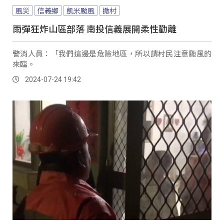
風災
信義鄉
凱米颱風
撤村
雨彈狂炸山區部落 南投信義展開柔性勸離
警消人員：「我們這邊是危險地區，所以請村民注意颱風的
來臨。
2024-07-24 19:42