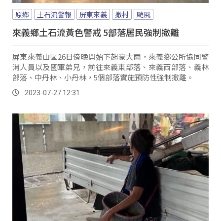
原鄉
土石流警報
屏東來義
撤村
颱風
來義鄉土石流黃色警戒 5部落居民強制撤離
屏東來義山區26日傍晚開始下起豪大雨，來義鄉公所協同警
消人員以及國軍弟兄，前往來義東部落、來義西部落、義林
部落、中丹林、小丹林，5個部落實施預防性強制撤離。
2023-07-27 12:31