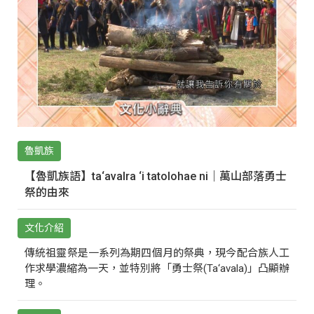
魯凱族
【魯凱族語】ta‘avalra ‘i tatolohae ni｜萬山部落勇士
祭的由來
文化介紹
傳統祖靈祭是一系列為期四個月的祭典，現今配合族人工
作求學濃縮為一天，並特別將「勇士祭(Ta‘avala)」凸顯辦
理。