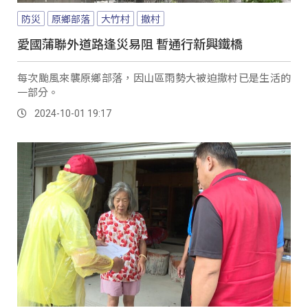
防災
原鄉部落
大竹村
撤村
愛國蒲聯外道路逢災易阻 暫通行新興鐵橋
每次颱風來襲原鄉部落，因山區雨勢大被迫撤村已是生活的
一部分。
2024-10-01 19:17