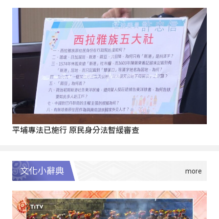
平埔專法已施行 原民身分法暫緩審查
文化小辭典