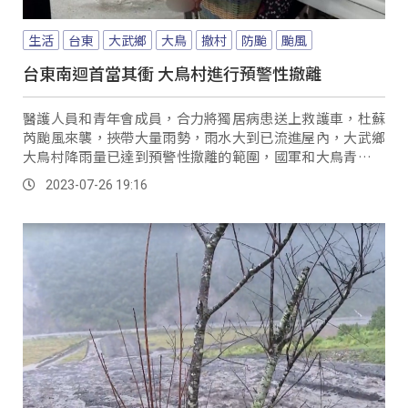
生活
台東
大武鄉
大鳥
撤村
防颱
颱風
台東南迴首當其衝 大鳥村進行預警性撤離
醫護人員和青年會成員，合力將獨居病患送上救護車，杜蘇
芮颱風來襲，挾帶大量雨勢，雨水大到已流進屋內，大武鄉
大鳥村降雨量已達到預警性撤離的範圍，國軍和大鳥青年會
合力協助居民撤離。
2023-07-26 19:16