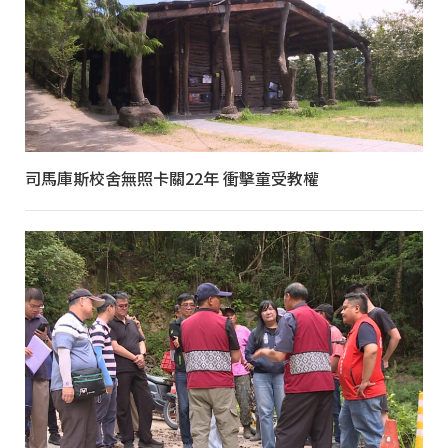
司馬庫斯校舍無照卡關22年 衝擊童受教權