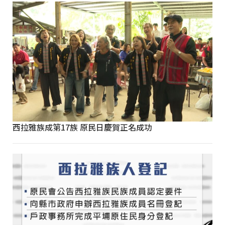
西拉雅族成第17族 原民日慶賀正名成功