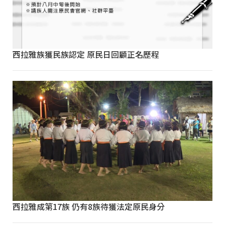
西拉雅族獲民族認定 原民日回顧正名歷程
西拉雅成第17族 仍有8族待獲法定原民身分