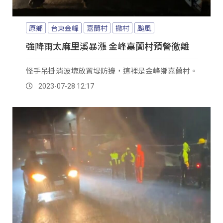
原鄉
台東金峰
嘉蘭村
撤村
颱風
強降雨太麻里溪暴漲 金峰嘉蘭村預警徹離
怪手吊掛消波塊放置堤防邊，這裡是金峰鄉嘉蘭村。
2023-07-28 12:17