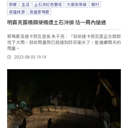
原鄉
生活
土石流紅色警戒
大豪雨等級
撤村
高雄桃源
高雄那瑪夏
明霸克露橋鋼便橋遭土石沖損 估一周內搶通
那瑪夏區達卡努瓦里長 朱子亮：「目前達卡努瓦里正在間歇
性下大雨，目前雨量筒已經達到四百毫米了，是連續兩天的
雨量。
2023-08-05 19:14