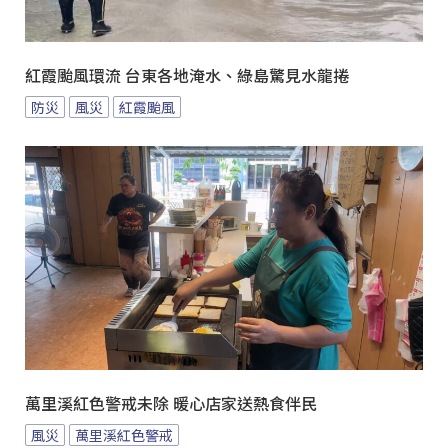
紅霞颱風環流 台東各地淹水、綠島驚見水龍捲
防災
風災
紅霞颱風
萬里溪紅色警戒未除 暖心店家送熱食伴民
風災
萬里溪紅色警戒