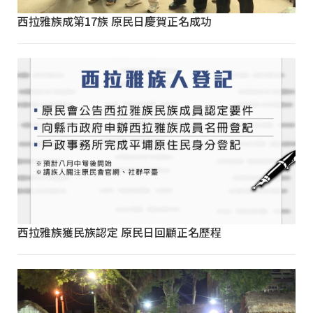
西拉雅族成第17族 原民日慶賀正名成功
西拉雅族獲民族認定 原民日回顧正名歷程