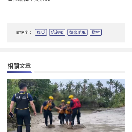
關鍵字：
風災
信義鄉
凱米颱風
撤村
相關文章