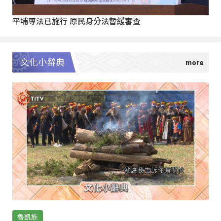
平埔專法已施行 原民身分法暫緩審查
文化小辭典
魯凱族