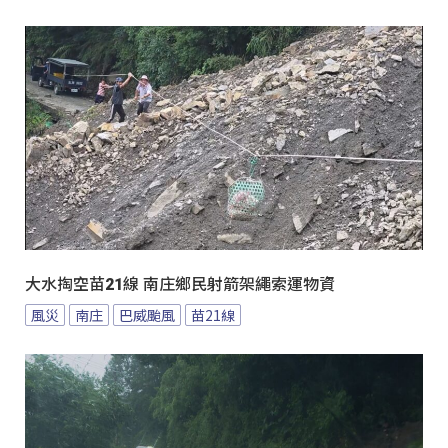
大水掏空苗21線 南庄鄉民射箭架繩索運物資
風災
南庄
巴威颱風
苗21線