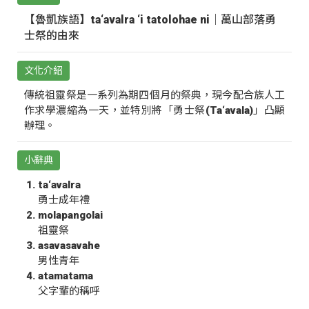
【魯凱族語】ta‘avalra ‘i tatolohae ni｜萬山部落勇
士祭的由來
文化介紹
傳統祖靈祭是一系列為期四個月的祭典，現今配合族人工
作求學濃縮為一天，並特別將「勇士祭(Ta‘avala)」凸顯
辦理。
小辭典
ta‘avalra
勇士成年禮
molapangolai
祖靈祭
asavasavahe
男性青年
atamatama
父字輩的稱呼