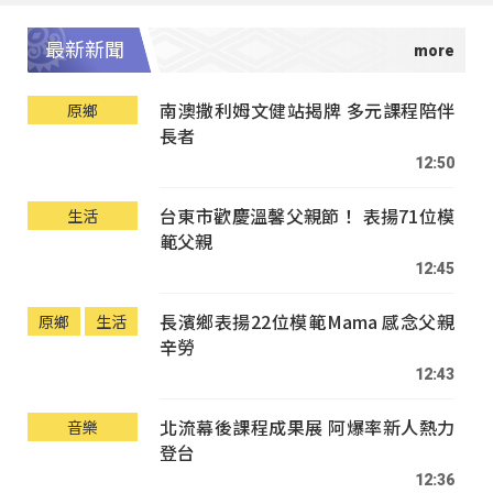
最新新聞
南澳撒利姆文健站揭牌 多元課程陪伴
原鄉
長者
12:50
台東市歡慶溫馨父親節！ 表揚71位模
生活
範父親
12:45
長濱鄉表揚22位模範Mama 感念父親
原鄉
生活
辛勞
12:43
北流幕後課程成果展 阿爆率新人熱力
音樂
登台
12:36