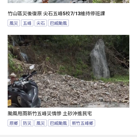
竹山區災後復原 尖石五峰5校7/13維持停班課
風災
五峰
尖石
巴威颱風
颱風甩雨新竹五峰災情慘 土砂沖進民宅
原鄉
防災
風災
巴威颱風
新竹五峰鄉