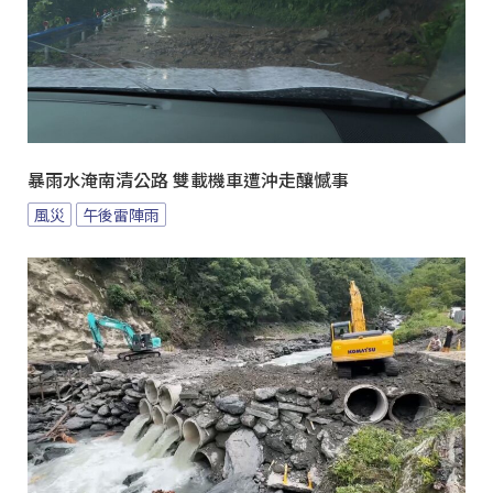
暴雨水淹南清公路 雙載機車遭沖走釀憾事
風災
午後雷陣雨