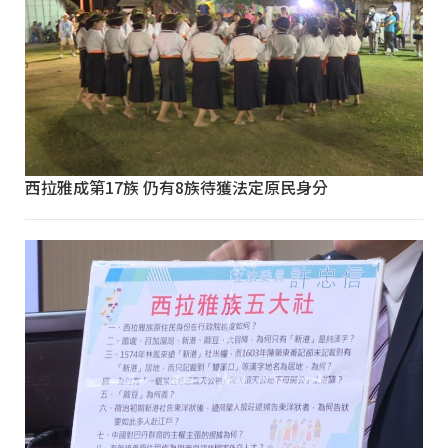
西拉雅成第17族 仍有8族待獲法定原民身分