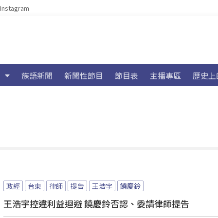
Instagram
族語新聞
新聞性節目
節目表
主播專區
歷史上
政經
台東
律師
提告
王浩宇
饒慶鈴
王浩宇控違利益迴避 饒慶鈴否認、委請律師提告