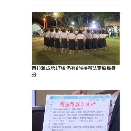
西拉雅成第17族 仍有8族待獲法定原民身
分