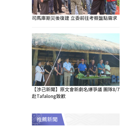
司馬庫斯災後復建 立委前往考察盤點需求
【涉己新聞】原文會新劇名爆爭議 團隊8/7
赴Tafalong致歉
推薦新聞