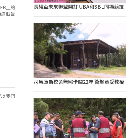
長耀盃未來聯盟開打 UBA和SBL同場競技
FB上的
的這個告
司馬庫斯校舍無照卡關22年 衝擊童受教權
所以我們