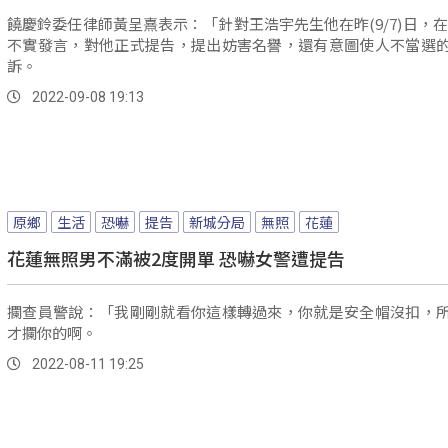
饒慶鈴委任律師黃呈熹表示：「針對王浩宇先生他在昨(9/7)日，在
不實發言，對他正式提告，提出妨害名譽，還有意圖使人不當選
訴。
2022-09-08 19:13
原鄉
生活
恐嚇
提告
新城分局
無照
花蓮
花蓮無照男不滿被2度開單 恐嚇女警遭提告
攔查員警說：「我剛剛就看你這樣轉過來，你就是安全帽沒扣，
才攔你的啊。
2022-08-11 19:25