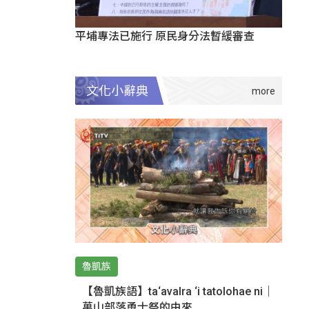
平埔專法已施行 原民身分法暫緩審查
文化小辭典
魯凱族
【魯凱族語】ta‘avalra ‘i tatolohae ni｜
萬山部落勇士祭的由來