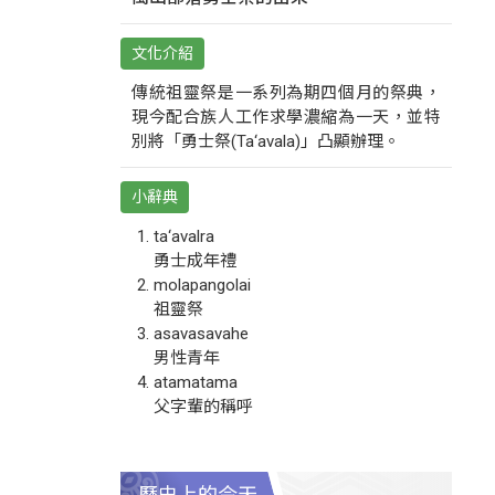
文化介紹
傳統祖靈祭是一系列為期四個月的祭典，
現今配合族人工作求學濃縮為一天，並特
別將「勇士祭(Ta‘avala)」凸顯辦理。
小辭典
ta‘avalra
勇士成年禮
molapangolai
祖靈祭
asavasavahe
男性青年
atamatama
父字輩的稱呼
歷史上的今天