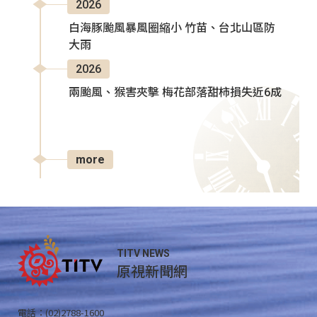
2026
白海豚颱風暴風圈縮小 竹苗、台北山區防
大雨
2026
兩颱風、猴害夾擊 梅花部落甜柿損失近6成
more
TITV NEWS
原視新聞網
電話：(02)2788-1600