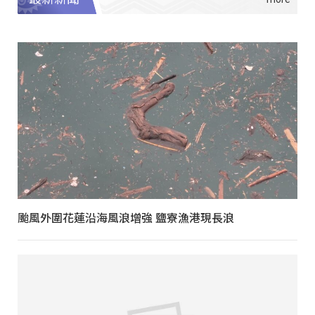
颱風外圍花蓮沿海風浪增強 鹽寮漁港現長浪