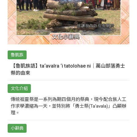
魯凱族
【魯凱族語】ta‘avalra ‘i tatolohae ni｜萬山部落勇士
祭的由來
文化介紹
傳統祖靈祭是一系列為期四個月的祭典，現今配合族人工
作求學濃縮為一天，並特別將「勇士祭(Ta‘avala)」凸顯辦
理。
小辭典