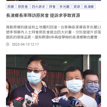
原鄉
原民會
四大訴求
拜會
李光蘭
資源
長濱鄉
長濱鄉長率隊訪原民會 提訴求爭取資源
推動原鄉的建設和土地權利回復，台東縣長濱鄉長李光蘭12
號率領鄉內人士拜會原民會提出四大計畫，分別是提升部落
居民的環境品質，還有睽違6年再度舉辦的長濱鄉聯合慶豐收
系列活動，另外在原住民保留地上，地政業務的人力、經費
2023-04-13 12:17
需求也須提升，鄉有活動中心建物也待合法化。