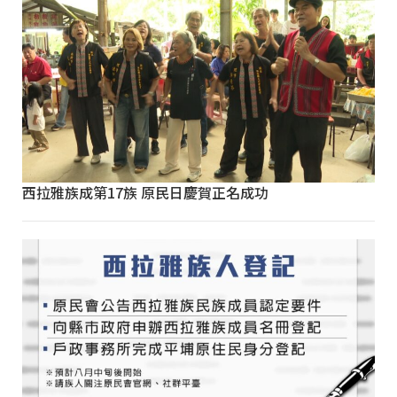
西拉雅族成第17族 原民日慶賀正名成功