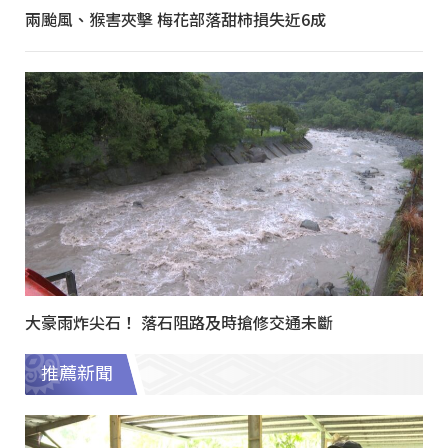
兩颱風、猴害夾擊 梅花部落甜柿損失近6成
大豪雨炸尖石！ 落石阻路及時搶修交通未斷
推薦新聞