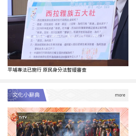
平埔專法已施行 原民身分法暫緩審查
文化小辭典