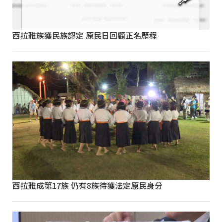
西拉雅族獲民族認定 原民日回顧正名歷程
西拉雅成第17族 仍有8族待獲法定原民身分