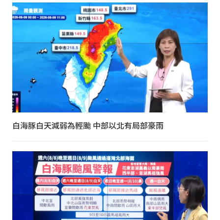
白海豚白天減弱為輕颱 中部以北有局部豪雨